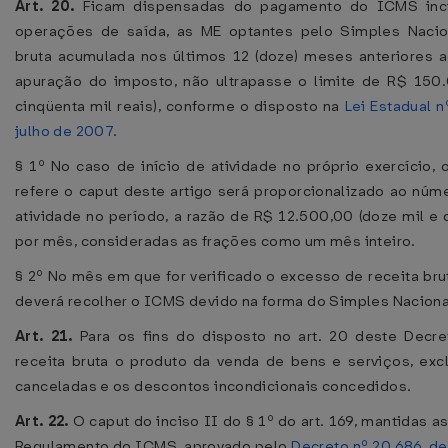
Art. 20.
Ficam dispensadas do pagamento do ICMS inci
operações de saída, as ME optantes pelo Simples Nacion
bruta acumulada nos últimos 12 (doze) meses anteriores 
apuração do imposto, não ultrapasse o limite de R$ 150
cinqüenta mil reais), conforme o disposto na
Lei Estadual n
julho de 2007
.
§ 1º No caso de início de atividade no próprio exercício, 
refere o caput deste artigo será proporcionalizado ao nú
atividade no período, a razão de R$ 12.500,00 (doze mil e 
por mês, consideradas as frações como um mês inteiro.
§ 2º No mês em que for verificado o excesso de receita brut
deverá recolher o ICMS devido na forma do Simples Naciona
Art. 21.
Para os fins do disposto no art. 20 deste Decre
receita bruta o produto da venda de bens e serviços, exc
canceladas e os descontos incondicionais concedidos.
Art. 22.
O caput do inciso II do § 1º do art. 169, mantidas as
Regulamento do ICMS, aprovado pelo
Decreto nº 20.686, d