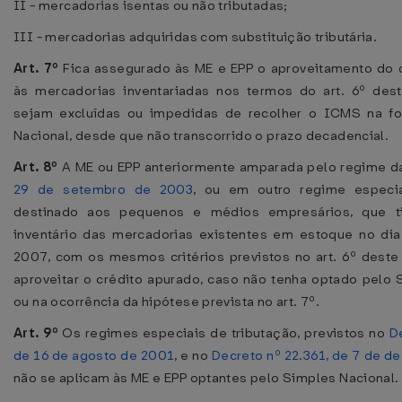
II - mercadorias isentas ou não tributadas;
III - mercadorias adquiridas com substituição tributária.
Art. 7º
Fica assegurado às ME e EPP o aproveitamento do c
às mercadorias inventariadas nos termos do art. 6º des
sejam excluídas ou impedidas de recolher o ICMS na f
Nacional, desde que não transcorrido o prazo decadencial.
Art. 8º
A ME ou EPP anteriormente amparada pelo regime 
29 de setembro de 2003
, ou em outro regime especia
destinado aos pequenos e médios empresários, que ti
inventário das mercadorias existentes em estoque no di
2007, com os mesmos critérios previstos no art. 6º deste
aproveitar o crédito apurado, caso não tenha optado pelo 
ou na ocorrência da hipótese prevista no art. 7º.
Art. 9º
Os regimes especiais de tributação, previstos no
D
de 16 de agosto de 2001
, e no
Decreto nº 22.361, de 7 de 
não se aplicam às ME e EPP optantes pelo Simples Nacional.