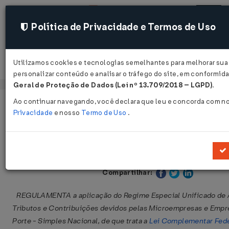
Política de Privacidade e Termos de Uso
Utilizamos cookies e tecnologias semelhantes para melhorar sua
Acessar
personalizar conteúdo e analisar o tráfego do site, em conformi
Geral de Proteção de Dados (Lei nº 13.709/2018 – LGPD)
.
Ao continuar navegando, você declara que leu e concorda com n
Página Inicial
Legislações
Legislação Estadual - Amazonas
Privacidade
e nosso
Termo de Uso
.
Decreto nº 28.048 de 12/11/2008
Publicado no DOE - AM em 12 nov 2008
Compartilhar:
REGULAMENTA a aplicação do Regime Especial Unificado de 
Tributos e Contribuições devidos pelas Microempresas e Emp
Porte - Simples Nacional, de que trata a
Lei Complementar Feder