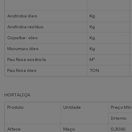
Andiroba óleo
Kg
Andiroba resíduo
Kg
Copaíba- oleo
Kg
Murumuru óleo
Kg
Pau Rosa essência
M³
Pau Rosa óleo
TON
HORTALIÇA
Produto
Unidade
Preço Mín
Interno
Alface
Maço
0,30(4)