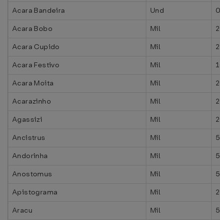
Acara Bandeira
Und
0
Acara Bobo
Mil
2
Acara Cupido
Mil
2
Acara Festivo
Mil
1
Acara Moita
Mil
2
Acarazinho
Mil
2
Agassizi
Mil
2
Ancistrus
Mil
5
Andorinha
Mil
5
Anostomus
Mil
5
Apistograma
Mil
2
Aracu
Mil
5