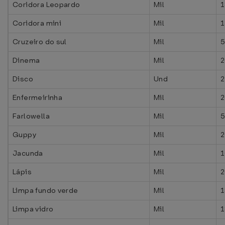
Coridora Leopardo
Mil
1
Coridora mini
Mil
1
Cruzeiro do sul
Mil
5
Dinema
Mil
2
Disco
Und
2
Enfermeirinha
Mil
2
Farlowella
Mil
5
Guppy
Mil
2
Jacunda
Mil
1
Lápis
Mil
2
Limpa fundo verde
Mil
1
Limpa vidro
Mil
1