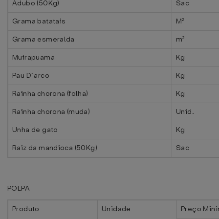
Adubo (50Kg)
Sac
Grama batatais
M²
Grama esmeralda
m²
Muirapuama
Kg
Pau D´arco
Kg
Rainha chorona (folha)
Kg
Rainha chorona (muda)
Unid.
Unha de gato
Kg
Raiz da mandioca (50Kg)
Sac
POLPA
Produto
Unidade
Preço Míni