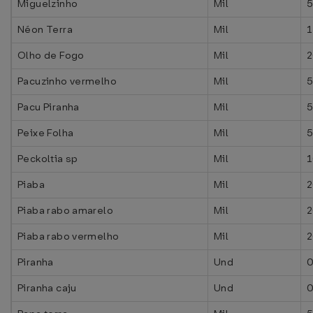
Miguelzinho
Mil
5
Néon Terra
Mil
1
Olho de Fogo
Mil
2
Pacuzinho vermelho
Mil
5
Pacu Piranha
Mil
5
Peixe Folha
Mil
5
Peckoltia sp
Mil
1
Piaba
Mil
2
Piaba rabo amarelo
Mil
2
Piaba rabo vermelho
Mil
2
Piranha
Und
0
Piranha caju
Und
0