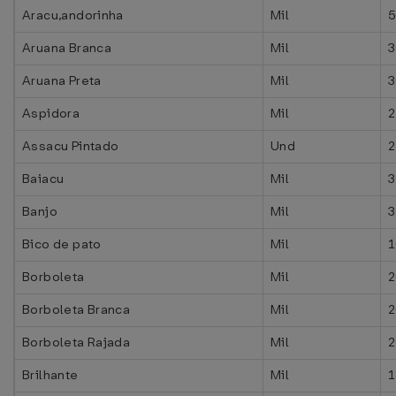
Aracu,andorinha
Mil
5
Aruana Branca
Mil
3
Aruana Preta
Mil
3
Aspidora
Mil
2
Assacu Pintado
Und
2
Baiacu
Mil
3
Banjo
Mil
3
Bico de pato
Mil
1
Borboleta
Mil
2
Borboleta Branca
Mil
2
Borboleta Rajada
Mil
2
Brilhante
Mil
1