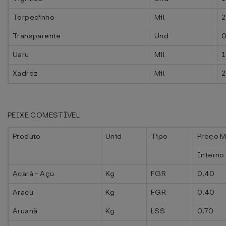
Torpedinho
Mil
2
Transparente
Und
0
Uaru
Mil
1
Xadrez
Mil
2
PEIXE COMESTÍVEL
Produto
Unid
Tipo
Preço M
Interno
Acará - Açu
Kg
FGR
0,40
Aracu
Kg
FGR
0,40
Aruanã
Kg
LSS
0,70