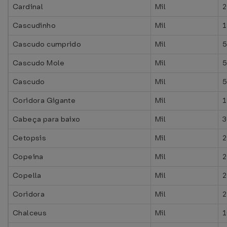
Cardinal
Mil
2
Cascudinho
Mil
1
Cascudo cumprido
Mil
5
Cascudo Mole
Mil
5
Cascudo
Mil
5
Coridora Gigante
Mil
1
Cabeça para baixo
Mil
3
Cetopsis
Mil
2
Copeina
Mil
2
Copella
Mil
2
Coridora
Mil
2
Chalceus
Mil
1