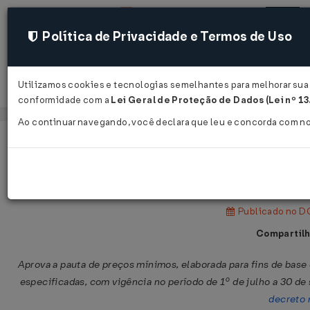
Política de Privacidade e Termos de Uso
Utilizamos cookies e tecnologias semelhantes para melhorar sua e
Acessar
conformidade com a
Lei Geral de Proteção de Dados (Lei nº 1
Ao continuar navegando, você declara que leu e concorda com n
Página Inicial
Legislações
Legislação Estadual - Amazonas
Resolução GSEFAZ nº 16 de 23/07/2
Publicado no DO
Compartilh
Aprova a pauta de preços mínimos, elaborada para fins de base
especificadas, com vigência no período de 1º de julho a 30 de
decreto 