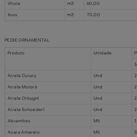
Virola
m3
60,00
Xuru
m3
70,00
PEIXE ORNAMENTAL
Produto
Unidade
P
I
Arraia Cururu
Und
2
Arraia Motoró
Und
2
Arraia Orbygni
Und
2
Arraia Schoederi
Und
2
Abramites
Mil
1
Acara Amarelo
Mil
5