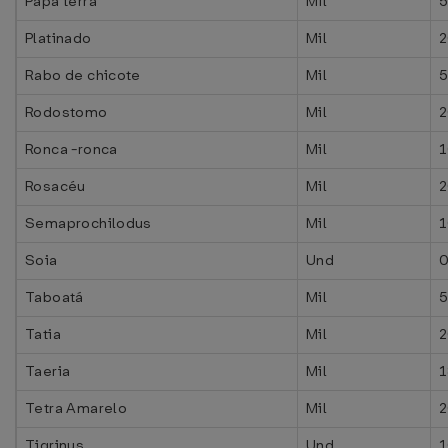
Papa terra
Mil
5
Platinado
Mil
2
Rabo de chicote
Mil
5
Rodostomo
Mil
2
Ronca -ronca
Mil
1
Rosacéu
Mil
2
Semaprochilodus
Mil
1
Soia
Und
0
Taboatá
Mil
5
Tatia
Mil
2
Taeria
Mil
1
Tetra Amarelo
Mil
2
Tigrinus
Und
1