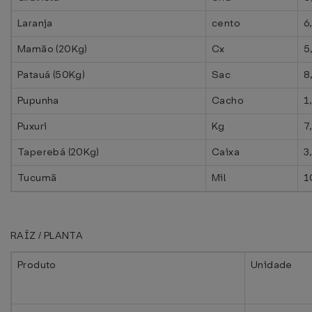
Laranja
cento
6
Mamão (20Kg)
Cx
5
Patauá (50Kg)
Sac
8
Pupunha
Cacho
1
Puxuri
Kg
7
Taperebá (20Kg)
Caixa
3
Tucumã
Mil
1
RAÍZ / PLANTA
Produto
Unidade