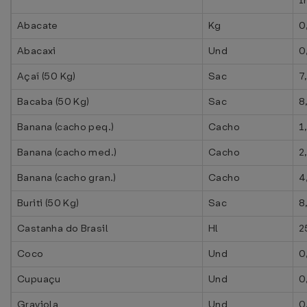
I
Abacate
Kg
0
Abacaxi
Und
0
Açaí (50 Kg)
Sac
7
Bacaba (50 Kg)
Sac
8
Banana (cacho peq.)
Cacho
1
Banana (cacho med.)
Cacho
2
Banana (cacho gran.)
Cacho
4
Buriti (50 Kg)
Sac
8
Castanha do Brasil
Hl
2
Coco
Und
0
Cupuaçu
Und
0
Graviola
Und
0