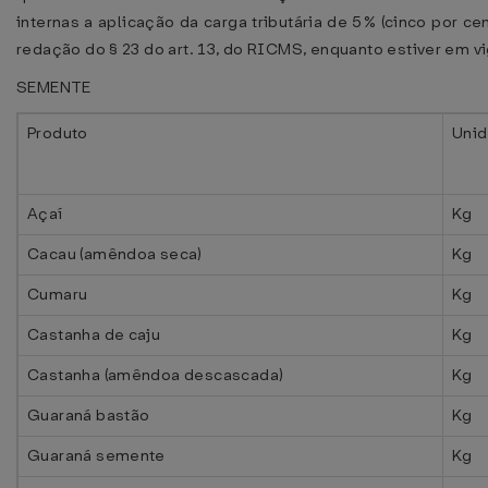
internas a aplicação da carga tributária de 5% (cinco por cen
redação do § 23 do art. 13, do RICMS, enquanto estiver em v
SEMENTE
Produto
Uni
Açaí
Kg
Cacau (amêndoa seca)
Kg
Cumaru
Kg
Castanha de caju
Kg
Castanha (amêndoa descascada)
Kg
Guaraná bastão
Kg
Guaraná semente
Kg