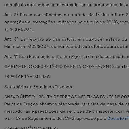
relação às operações com mercadorias ou prestações de se
Art. 2º
Ficam convalidados, no período de 1º de abril de 2
operações e prestações utilizados no cálculo de ICMS, tom
abril de 2004.
Art. 3º
Em relação ao gás natural em qualquer estado ou f
Mínimos nº 003/2004, somente produzirá efeitos para os fat
Art. 4º
Esta Resolução entra em vigor na data de sua publica
GABINETE DO SECRETÁRIO DE ESTADO DA FAZENDA, em Mana
ISPER ABRAHIM LIMA
Secretário de Estado da Fazenda
ANEXO ÚNICO - PAUTA DE PREÇOS MÍNIMOS
PAUTA Nº 00
Pauta de Preços Mínimos elaborada para fins de base de c
mercadorias e prestações de serviços de transporte, com v
o art. 19 do Regulamento do ICMS, aprovado pelo
Decreto n
COMPOSIÇÃO DA PAUTA: