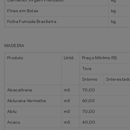
Carnambi Virgem Prensado
kg
Finas em Bolas
kg
Folha Fumada Brasileira
kg
MADEIRA
Produto
Unid.
Preço Mínimo R$
Tora
Interno
Interestad
Abacatirana
m3
70,00
Abiurana Vermelha
m3
60,00
Abiu
m3
70,00
Acacu
m3
40,00