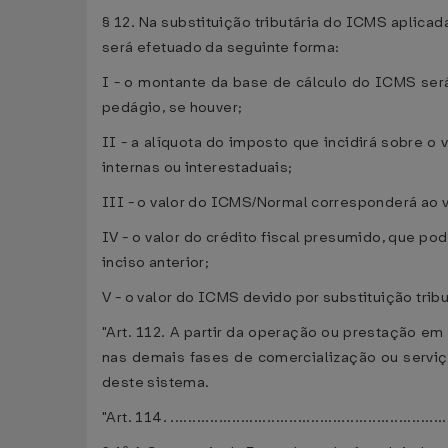
§ 12. Na substituição tributária do ICMS aplicada
será efetuado da seguinte forma:
I - o montante da base de cálculo do ICMS será
pedágio, se houver;
II - a alíquota do imposto que incidirá sobre o 
internas ou interestaduais;
III - o valor do ICMS/Normal corresponderá ao va
IV - o valor do crédito fiscal presumido, que p
inciso anterior;
V - o valor do ICMS devido por substituição trib
"Art. 112. A partir da operação ou prestação em 
nas demais fases de comercialização ou serviç
deste sistema.
"Art. 114. ...............................................................