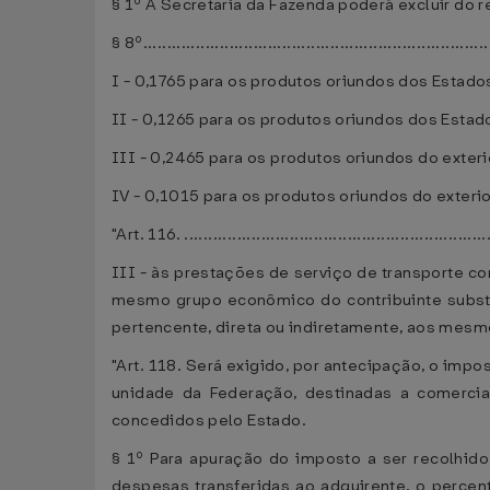
§ 1º A Secretaria da Fazenda poderá excluir do r
§ 8º........................................................................
I - 0,1765 para os produtos oriundos dos Estados
II - 0,1265 para os produtos oriundos dos Estad
III - 0,2465 para os produtos oriundos do exteri
IV - 0,1015 para os produtos oriundos do exteri
"Art. 116. ...............................................................
III - às prestações de serviço de transporte c
mesmo grupo econômico do contribuinte substit
pertencente, direta ou indiretamente, aos mesm
"Art. 118. Será exigido, por antecipação, o imp
unidade da Federação, destinadas a comercial
concedidos pelo Estado.
§ 1º Para apuração do imposto a ser recolhido 
despesas transferidas ao adquirente, o percen