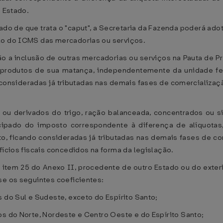
e Estado.
do de que trata o "caput", a Secretaria da Fazenda poderá adota
lo do ICMS das mercadorias ou serviços.
ão a inclusão de outras mercadorias ou serviços na Pauta de P
 e produtos de sua matança, independentemente da unidade f
do consideradas já tributadas nas demais fases de comercializa
s ou derivados do trigo, ração balanceada, concentrados ou s
cipado do imposto correspondente à diferença de alíquotas
o, ficando consideradas já tributadas nas demais fases de co
fícios fiscais concedidos na forma da legislação.
 item 25 do Anexo II, procedente de outro Estado ou do exter
se os seguintes coeficientes:
 do Sul e Sudeste, exceto do Espírito Santo;
os do Norte, Nordeste e Centro Oeste e do Espírito Santo;