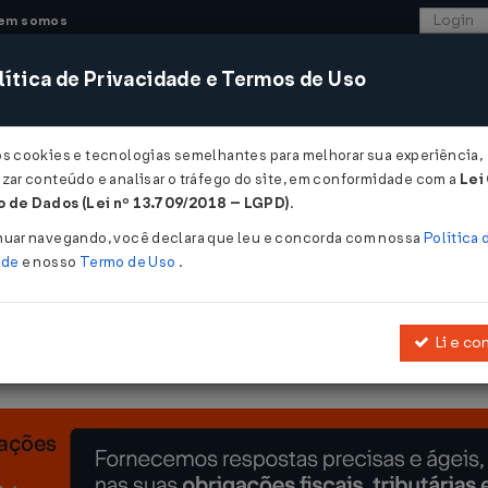
em somos
ítica de Privacidade e Termos de Uso
CONSULTORIA
SISTEMAS
COMÉRCIO EXTER
os cookies e tecnologias semelhantes para melhorar sua experiência,
zar conteúdo e analisar o tráfego do site, em conformidade com a
Lei
 - Amazonas
 de Dados (Lei nº 13.709/2018 – LGPD)
.
2003
nuar navegando, você declara que leu e concorda com nossa
Política 
ade
e nosso
Termo de Uso
.
Li e co
nto do ICMS, aprovado pelo Decreto nº 20.686, de 28 de dezembro d