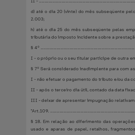
II - ........................................................................
d) até o dia 20 (vinte) do mês subseqüente pelo
2.003;
h) até o dia 25 do mês subseqüente pelas empre
tributária do imposto incidente sobre a prestaçã
§ 4º .......................................................................
I - o próprio ou o seu titular participe de outr
§ 7º Será considerado inadimplente para com as 
I - não efetuar o pagamento do tributo e/ou da c
II - após o terceiro dia útil, contado da data fi
III - deixar de apresentar impugnação relativame
"Art.109. ................................................................
§ 18. Em relação ao diferimento das operações
usado e aparas de papel, retalhos, fragmento