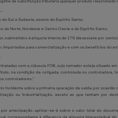
egime de substituição tributária qualquer produto relacionado n
...
 do Sul e Sudeste, exceto do Espírito Santo;
os do Norte, Nordeste e Centro Oeste e do Espírito Santo;
or, submetidos à alíquota interna de 17% (dezessete por cento)
or, importados para comercialização e com os benefícios do art
..
ontratadas com a cláusula FOB, cujo tomador esteja situado em
uto, na condição de coligada, controlada ou controladora, i
os controladores."
osto incidente sobre a primeira operação de saída, por ocasiã
ização ou industrialização, exceto as que tenham por destin
por antecipação, aplicar-se-á sobre o valor total do documen
tual correspondente à diferença da alíquota interestadual d