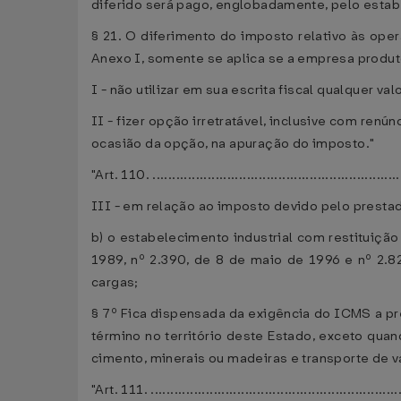
diferido será pago, englobadamente, pelo estab
§ 21. O diferimento do imposto relativo às ope
Anexo I, somente se aplica se a empresa produt
I - não utilizar em sua escrita fiscal qualquer v
II - fizer opção irretratável, inclusive com renú
ocasião da opção, na apuração do imposto."
"Art. 110. ...............................................................
III - em relação ao imposto devido pelo prestado
b) o estabelecimento industrial com restituiçã
1989, nº 2.390, de 8 de maio de 1996 e nº 2.
cargas;
§ 7º Fica dispensada da exigência do ICMS a pr
término no território deste Estado, exceto quand
cimento, minerais ou madeiras e transporte de v
"Art. 111. ...............................................................