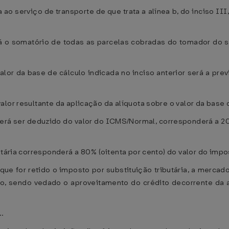
 ao serviço de transporte de que trata a alínea b, do inciso III,
 o somatório de todas as parcelas cobradas do tomador do se
valor da base de cálculo indicada no inciso anterior será a prev
lor resultante da aplicação da alíquota sobre o valor da base d
oderá ser deduzido do valor do ICMS/Normal, corresponderá a 20
utária corresponderá a 80% (oitenta por cento) do valor do impo
que for retido o imposto por substituição tributária, a mercado
o, sendo vedado o aproveitamento do crédito decorrente da 
..