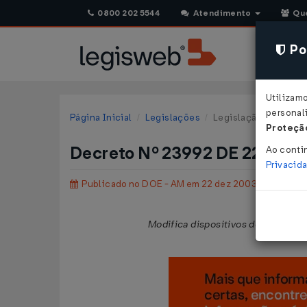
0800 202 5544
Atendimento
Qu
Pol
Utilizam
personali
Página Inicial
Legislações
Legislação Estadual
Proteção
Decreto Nº 23992 DE 22/12/
Ao conti
Privacid
Publicado no DOE - AM em 22 dez 2003
Modifica dispositivos do Regulame