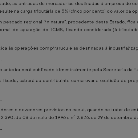
ipado, as entradas de mercadorias destinadas à empresa de co
sulte na carga tributária de 5% (cinco por cento) do valor da o
 pescado regional "in natura", procedente deste Estado, fica 
ormal de apuração do ICMS, ficando considerada já tributad
lica às operações com pirarucu e as destinadas à industrializa
..
o anterior será publicado trimestralmente pela Secretaria da 
 fixado, caberá ao contribuinte comprovar a exatidão do pr
..
dores e devedores previstos no caput, quando se tratar de est
 2.390, de 08 de maio de 1996 e nº 2.826, de 29 de setembro d
..