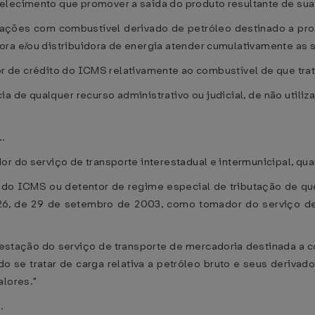
elecimento que promover a saída do produto resultante de sua 
rações com combustível derivado de petróleo destinado a pro
ora e/ou distribuidora de energia atender cumulativamente as
alor de crédito do ICMS relativamente ao combustível de que tra
ncia de qualquer recurso administrativo ou judicial, de não utili
..
r do serviço de transporte interestadual e intermunicipal, quand
o do ICMS ou detentor de regime especial de tributação de qu
826, de 29 de setembro de 2003, como tomador do serviço d
estação do serviço de transporte de mercadoria destinada a co
o se tratar de carga relativa a petróleo bruto e seus derivados
alores."
..