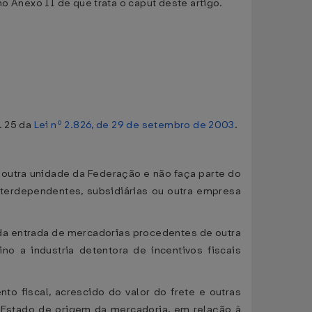
o Anexo II de que trata o caput deste artigo.
;
. 25 da
Lei nº 2.826, de 29 de setembro de 2003
.
 outra unidade da Federação e não faça parte do
nterdependentes, subsidiárias ou outra empresa
o da entrada de mercadorias procedentes de outra
o a industria detentora de incentivos fiscais
to fiscal, acrescido do valor do frete e outras
o Estado de origem da mercadoria, em relação à