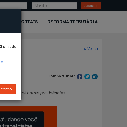
Acessar
IOR
PORTAIS
REFORMA TRIBUTÁRIA
 Geral de
Voltar
de
Compartilhar:
ncordo
e 1.999, e dá outras providências.