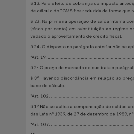
§ 13. Para efeito de cobrança do imposto antec
de cálculo do ICMS fica reduzida de forma que re
§ 23. Na primeira operação de saída interna com
(cinco por cento) em substituição ao regime n
vedado o aproveitamento de crédito fiscal.
§ 24. O disposto no parágrafo anterior não se ap
"Art. 19. .................................................................
§ 2º O preço de mercado de que trata o parágraf
§ 3º Havendo discordância em relação ao preço
base de cálculo.
"Art. 102. ...............................................................
§ 1º Não se aplica a compensação de saldos cre
das Leis nº 1939, de 27 de dezembro de 1989, nº
"Art. 107. ...............................................................