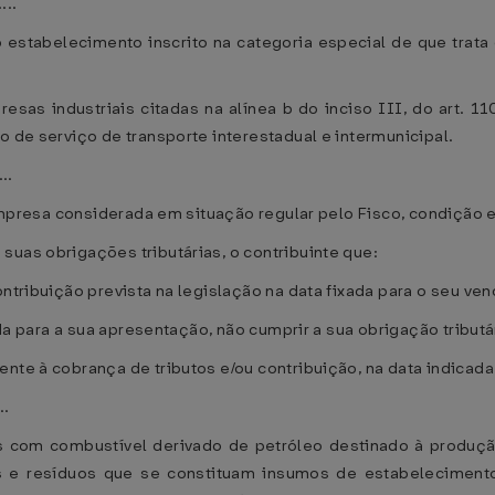
....
 estabelecimento inscrito na categoria especial de que trata 
sas industriais citadas na alínea b do inciso III, do art. 11
o de serviço de transporte interestadual e intermunicipal.
...
a empresa considerada em situação regular pelo Fisco, condição 
suas obrigações tributárias, o contribuinte que:
ontribuição prevista na legislação na data fixada para o seu ve
xada para a sua apresentação, não cumprir a sua obrigação tributá
nte à cobrança de tributos e/ou contribuição, na data indicada 
..
 com combustível derivado de petróleo destinado à produção
s e resíduos que se constituam insumos de estabelecimento 