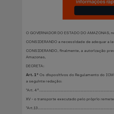
O GOVERNADOR DO ESTADO DO AMAZONAS, no uso da
CONSIDERANDO a necessidade de adequar a legisl
CONSIDERANDO, finalmente, a autorização previ
Amazonas,
DECRETA:
Art. 1º
Os dispositivos do Regulamento do ICM
a seguinte redação:
"Art. 4º...................................................................
XV - o transporte executado pelo próprio remeten
"Art.13....................................................................