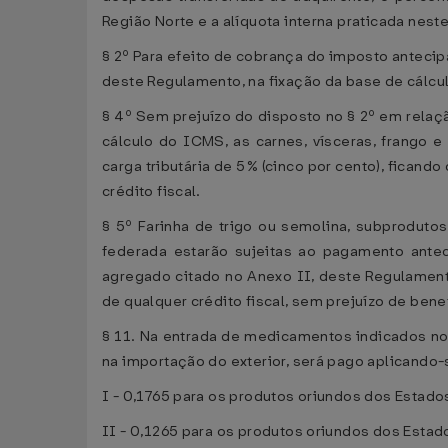
Região Norte e a alíquota interna praticada nest
§ 2º Para efeito de cobrança do imposto antecipa
deste Regulamento, na fixação da base de cálcu
§ 4º Sem prejuízo do disposto no § 2º em relaç
cálculo do ICMS, as carnes, vísceras, frango
carga tributária de 5% (cinco por cento), fican
crédito fiscal.
§ 5º Farinha de trigo ou semolina, subproduto
federada estarão sujeitas ao pagamento ante
agregado citado no Anexo II, deste Regulament
de qualquer crédito fiscal, sem prejuízo de bene
§ 11. Na entrada de medicamentos indicados no
na importação do exterior, será pago aplicando-
I - 0,1765 para os produtos oriundos dos Estados
II - 0,1265 para os produtos oriundos dos Estad