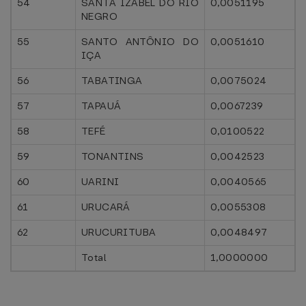
54
SANTA IZABEL DO RIO
0,0051195
NEGRO
55
SANTO ANTÔNIO DO
0,0051610
IÇA
56
TABATINGA
0,0075024
57
TAPAUÁ
0,0067239
58
TEFÉ
0,0100522
59
TONANTINS
0,0042523
60
UARINI
0,0040565
61
URUCARÁ
0,0055308
62
URUCURITUBA
0,0048497
Total
1,0000000