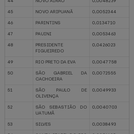
44
NOVO AIRÃO
0,0048239
45
NOVO ARIPUANÃ
0,0052344
46
PARINTINS
0,0134710
47
PAUINI
0,0053463
48
PRESIDENTE
0,0426023
FIGUEIREDO
49
RIO PRETO DA EVA
0,0047758
50
SÃO GABRIEL DA
0,0072555
CACHOEIRA
51
SÃO PAULO DE
0,0049933
OLIVENÇA
52
SÃO SEBASTIÃO DO
0,0040703
UATUMÃ
53
SILVES
0,0038493