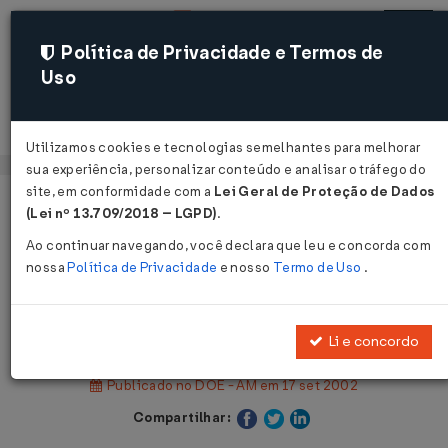
Política de Privacidade e Termos de
Uso
Acessar
Utilizamos cookies e tecnologias semelhantes para melhorar
sua experiência, personalizar conteúdo e analisar o tráfego do
site, em conformidade com a
Lei Geral de Proteção de Dados
Página Inicial
Legislações
(Lei nº 13.709/2018 – LGPD)
.
Legislação Estadual - Amazonas
Ao continuar navegando, você declara que leu e concorda com
nossa
Política de Privacidade
e nosso
Termo de Uso
.
Voltar
Decreto nº 22.939 de 17/09/2002
Li e concordo
Publicado no DOE - AM em 17 set 2002
Compartilhar: