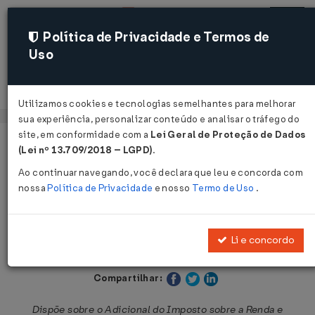
Política de Privacidade e Termos de
Uso
Acessar
Utilizamos cookies e tecnologias semelhantes para melhorar
sua experiência, personalizar conteúdo e analisar o tráfego do
site, em conformidade com a
Lei Geral de Proteção de Dados
Página Inicial
Legislações
Legislação Estadual - Alagoas
(Lei nº 13.709/2018 – LGPD)
.
Ao continuar navegando, você declara que leu e concorda com
Voltar
nossa
Política de Privacidade
e nosso
Termo de Uso
.
Lei nº 5.314 de 19/12/1991
Li e concordo
Publicado no DOE - AL em 19 dez 1991
Compartilhar:
Dispõe sobre o Adicional do Imposto sobre a Renda e