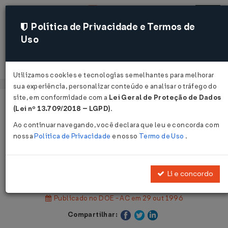
Política de Privacidade e Termos de
Uso
Acessar
Utilizamos cookies e tecnologias semelhantes para melhorar
sua experiência, personalizar conteúdo e analisar o tráfego do
site, em conformidade com a
Lei Geral de Proteção de Dados
Página Inicial
Legislações
Legislação Estadual - Acre
(Lei nº 13.709/2018 – LGPD)
.
Ao continuar navegando, você declara que leu e concorda com
Voltar
nossa
Política de Privacidade
e nosso
Termo de Uso
.
Lei Complementar Nº 53 DE
29/10/1996
Li e concordo
Publicado no DOE - AC em 29 out 1996
Compartilhar: