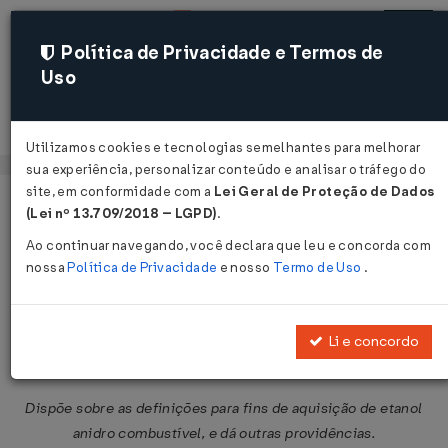
Política de Privacidade e Termos de
Uso
Acessar
Utilizamos cookies e tecnologias semelhantes para melhorar
sua experiência, personalizar conteúdo e analisar o tráfego do
site, em conformidade com a
Lei Geral de Proteção de Dados
Página Inicial
Legislações
Legislação Federal
Voltar
(Lei nº 13.709/2018 – LGPD)
.
Ao continuar navegando, você declara que leu e concorda com
Resolução ANP Nº 67 DE
nossa
Política de Privacidade
e nosso
Termo de Uso
.
09/12/2011
Publicado no DOU em 13 dez 2011
Li e concordo
Compartilhar:
Dispõe sobre as definições para fins de aquisição de etanol
anidro combustível, e dá outras providências.