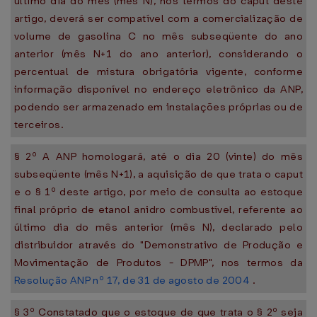
último dia do mês (mês N), nos termos do caput deste
artigo, deverá ser compatível com a comercialização de
volume de gasolina C no mês subseqüente do ano
anterior (mês N+1 do ano anterior), considerando o
percentual de mistura obrigatória vigente, conforme
informação disponível no endereço eletrônico da ANP,
podendo ser armazenado em instalações próprias ou de
terceiros.
§ 2º A ANP homologará, até o dia 20 (vinte) do mês
subseqüente (mês N+1), a aquisição de que trata o caput
e o § 1º deste artigo, por meio de consulta ao estoque
final próprio de etanol anidro combustível, referente ao
último dia do mês anterior (mês N), declarado pelo
distribuidor através do "Demonstrativo de Produção e
Movimentação de Produtos - DPMP", nos termos da
Resolução ANP nº 17, de 31 de agosto de 2004
.
§ 3º Constatado que o estoque de que trata o § 2º seja