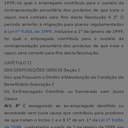
1999, no qual o empregado contribuiu para o custeio da
contraprestação pecuniária dos produtos de que trata o
caput, será contado para fins desta Resolução § 2º O
período anterior à migração para planos regulamentados
à
Lei nº 9.656, de 1998
, inclusive a 1º de janeiro de 1999,
no qual o empregado contribuiu para o custeio da
contraprestação pecuniária dos produtos de que trata o
caput, será contado para fins desta Resolução.
CAPÍTULO II
DAS DISPOSIÇÕES GERAIS
Seção I
Dos que Possuem o Direito à Manutenção da Condição de
Beneficiário
Subseção I
Do Ex-Empregado Demitido ou Exonerado sem Justa
Causa
Art. 4º
É assegurado ao ex-empregado demitido ou
exonerado sem justa causa que contribuiu para produtos
de que tratam o inciso I e o § 1º do art. 1º da
Lei nº 9.656,
de 1998
, contratados a partir de 2 de janeiro de 1999, em