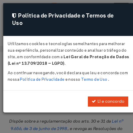
Política de Privacidade e Termos de
Uso
Acessar
Utilizamos cookies e tecnologias semelhantes para melhorar
sua experiência, personalizar conteúdo e analisar o tráfego do
site, em conformidade com a
Lei Geral de Proteção de Dados
Página Inicial
Legislações
Legislação Federal
Voltar
(Lei nº 13.709/2018 – LGPD)
.
Ao continuar navegando, você declara que leu e concorda com
Resolução Normativa DC/ANS nº
nossa
Política de Privacidade
e nosso
Termo de Uso
.
279 de 24/11/2011
Publicado no DOU em 25 nov 2011
Li e concordo
Compartilhar:
Dispõe sobre a regulamentação dos arts. 30 e 31 da
Lei nº
9.656, de 3 de junho de 1998
, e revoga as Resoluções do