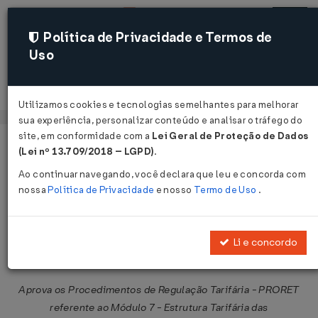
Política de Privacidade e Termos de
Uso
Acessar
Utilizamos cookies e tecnologias semelhantes para melhorar
sua experiência, personalizar conteúdo e analisar o tráfego do
site, em conformidade com a
Lei Geral de Proteção de Dados
Página Inicial
Legislações
Legislação Federal
Voltar
(Lei nº 13.709/2018 – LGPD)
.
Ao continuar navegando, você declara que leu e concorda com
Resolução Normativa ANEEL nº 464
nossa
Política de Privacidade
e nosso
Termo de Uso
.
de 22/11/2011
Publicado no DOU em 28 nov 2011
Li e concordo
Compartilhar:
Aprova os Procedimentos de Regulação Tarifária - PRORET
referente ao Módulo 7 - Estrutura Tarifária das