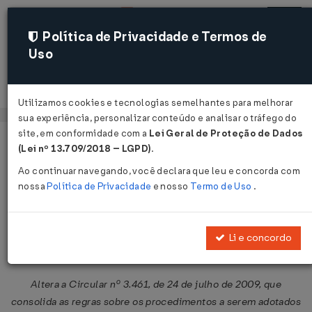
Política de Privacidade e Termos de
Uso
Acessar
Utilizamos cookies e tecnologias semelhantes para melhorar
sua experiência, personalizar conteúdo e analisar o tráfego do
site, em conformidade com a
Lei Geral de Proteção de Dados
Página Inicial
Legislações
Legislação Federal
Voltar
(Lei nº 13.709/2018 – LGPD)
.
Ao continuar navegando, você declara que leu e concorda com
Circular BACEN/DC Nº 3517 DE
nossa
Política de Privacidade
e nosso
Termo de Uso
.
07/12/2010
Publicado no DOU em 8 dez 2010
Li e concordo
Compartilhar:
Altera a Circular nº 3.461, de 24 de julho de 2009, que
consolida as regras sobre os procedimentos a serem adotados