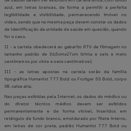
de saúde) devem ser exibidos em cartela única, com fundo
azul, em letras brancas, de forma a permitir a perfeita
legibilidade e visibilidade, permanecendo imóvel no
vídeo, sendo que na mesma peça devem constar os dados
de identificação da unidade de saúde em questão, quando
for o caso.
II - a cartela obedecerá ao gabarito RTV de filmagem no
tamanho padrão de 36,5cmx27cm (trinta e seis e meio
centímetros por vinte e sete centímetros);
III - as letras apostas na cartela serão da família
tipográfica Humanist 777 Bold ou Frutiger 55 Bold, corpo
38, caixa alta.
Nas peças exibidas pela Internet, os dados do médico ou
do diretor técnico médico devem ser exibidos
permanentemente e de forma visível, inseridos em
retângulo de fundo branco, emoldurado por filete interno,
em letras de cor preta, padrão Humanist 777 Bold ou