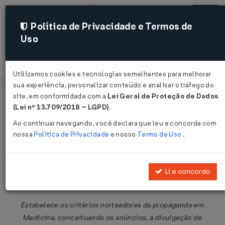
Política de Privacidade e Termos de
Uso
Acessar
Utilizamos cookies e tecnologias semelhantes para melhorar
sua experiência, personalizar conteúdo e analisar o tráfego do
site, em conformidade com a
Lei Geral de Proteção de Dados
Página Inicial
Legislações
Legislação Federal
Voltar
(Lei nº 13.709/2018 – LGPD)
.
Ao continuar navegando, você declara que leu e concorda com
Resolução CFM nº 1.974 de
nossa
Política de Privacidade
e nosso
Termo de Uso
.
14/07/2011
Publicado no DOU em 19 ago 2011
Li e concordo
Compartilhar:
Estabelece os critérios norteadores da propaganda em
Medicina, conceituando os anúncios, a divulgação de