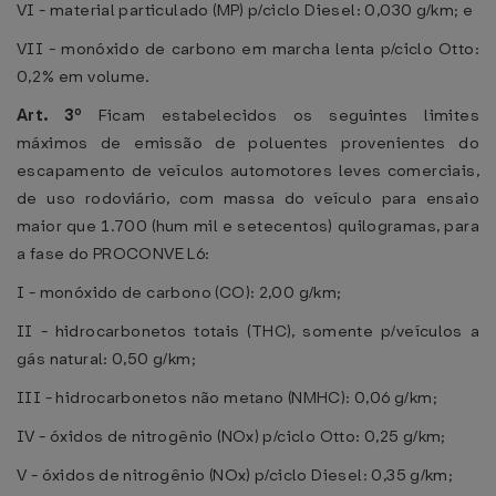
VI - material particulado (MP) p/ciclo Diesel: 0,030 g/km; e
VII - monóxido de carbono em marcha lenta p/ciclo Otto:
0,2% em volume.
Art. 3º
Ficam estabelecidos os seguintes limites
máximos de emissão de poluentes provenientes do
escapamento de veículos automotores leves comerciais,
de uso rodoviário, com massa do veículo para ensaio
maior que 1.700 (hum mil e setecentos) quilogramas, para
a fase do PROCONVE L6:
I - monóxido de carbono (CO): 2,00 g/km;
II - hidrocarbonetos totais (THC), somente p/veículos a
gás natural: 0,50 g/km;
III - hidrocarbonetos não metano (NMHC): 0,06 g/km;
IV - óxidos de nitrogênio (NOx) p/ciclo Otto: 0,25 g/km;
V - óxidos de nitrogênio (NOx) p/ciclo Diesel: 0,35 g/km;