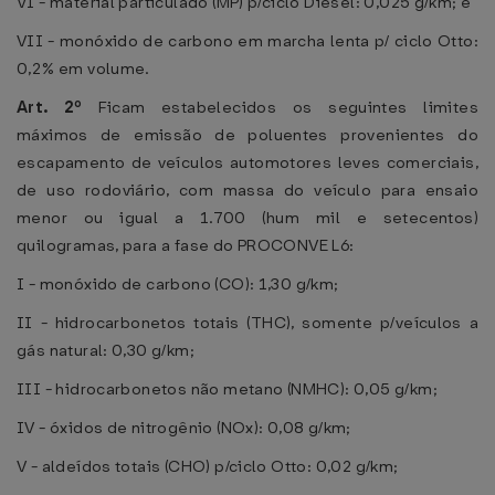
VI - material particulado (MP) p/ciclo Diesel: 0,025 g/km; e
VII - monóxido de carbono em marcha lenta p/ ciclo Otto:
0,2% em volume.
Art. 2º
Ficam estabelecidos os seguintes limites
máximos de emissão de poluentes provenientes do
escapamento de veículos automotores leves comerciais,
de uso rodoviário, com massa do veículo para ensaio
menor ou igual a 1.700 (hum mil e setecentos)
quilogramas, para a fase do PROCONVE L6:
I - monóxido de carbono (CO): 1,30 g/km;
II - hidrocarbonetos totais (THC), somente p/veículos a
gás natural: 0,30 g/km;
III - hidrocarbonetos não metano (NMHC): 0,05 g/km;
IV - óxidos de nitrogênio (NOx): 0,08 g/km;
V - aldeídos totais (CHO) p/ciclo Otto: 0,02 g/km;