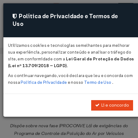
Política de Privacidade e Termos de
Uso
Acessar
Utilizamos cookies e tecnologias semelhantes para melhorar
sua experiência, personalizar conteúdo e analisar o tráfego do
site, em conformidade com a
Lei Geral de Proteção de Dados
Página Inicial
Legislações
Legislação Federal
Voltar
(Lei nº 13.709/2018 – LGPD)
.
Ao continuar navegando, você declara que leu e concorda com
Resolução CONAMA nº 415 de
nossa
Política de Privacidade
e nosso
Termo de Uso
.
24/09/2009
Li e concordo
Compartilhar:
Dispõe sobre nova fase (PROCONVE L6) de exigências do
Programa de Controle da Poluição do Ar por Veículos