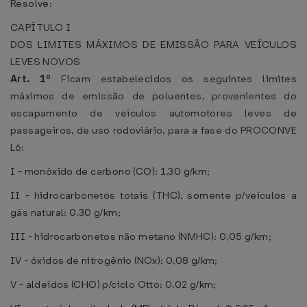
Resolve:
CAPÍTULO I
DOS LIMITES MÁXIMOS DE EMISSÃO PARA VEÍCULOS
LEVES NOVOS
Art. 1º
Ficam estabelecidos os seguintes limites
máximos de emissão de poluentes, provenientes do
escapamento de veículos automotores leves de
passageiros, de uso rodoviário, para a fase do PROCONVE
L6:
I - monóxido de carbono (CO): 1,30 g/km;
II - hidrocarbonetos totais (THC), somente p/veículos a
gás natural: 0,30 g/km;
III - hidrocarbonetos não metano (NMHC): 0,05 g/km;
IV - óxidos de nitrogênio (NOx): 0,08 g/km;
V - aldeídos (CHO) p/ciclo Otto: 0,02 g/km;