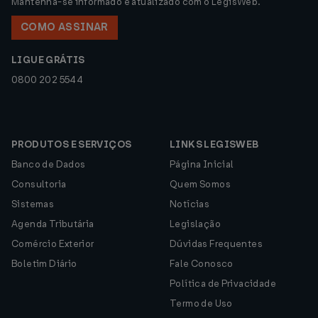
Mantenha-se informado e atualizado com o LegisWeb.
COMO ASSINAR
LIGUE GRÁTIS
0800 202 5544
PRODUTOS E SERVIÇOS
LINKS LEGISWEB
Banco de Dados
Página Inicial
Consultoria
Quem Somos
Sistemas
Notícias
Agenda Tributária
Legislação
Comércio Exterior
Dúvidas Frequentes
Boletim Diário
Fale Conosco
Política de Privacidade
Termo de Uso