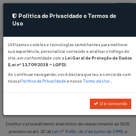
Política de Privacidade e Termos de
Uso
Acessar
Utilizamos cookies e tecnologias semelhantes para melhorar
sua experiência, personalizar conteúdo e analisar o tráfego do
site, em conformidade com a
Lei Geral de Proteção de Dados
Página Inicial
Legislações
Legislação Federal
Voltar
(Lei nº 13.709/2018 – LGPD)
.
Ao continuar navegando, você declara que leu e concorda com
Resolução Normativa DC/ANS nº
nossa
Política de Privacidade
e nosso
Termo de Uso
.
185 de 30/12/2008
Publicado no DOU em 31 dez 2008
Li e concordo
Compartilhar:
Institui o procedimento eletrônico de ressarcimento ao SUS,
previsto no art. 32 da
Lei nº 9.656, de 3 de junho de 1998
, e