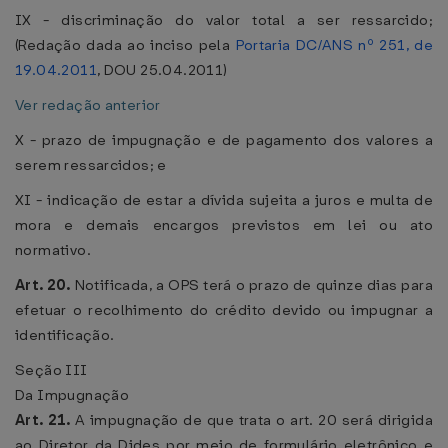
IX - discriminação do valor total a ser ressarcido;
(Redação dada ao inciso pela
Portaria DC/ANS nº 251, de
19.04.2011
, DOU 25.04.2011)
Ver redação anterior
X - prazo de impugnação e de pagamento dos valores a
serem ressarcidos; e
XI - indicação de estar a dívida sujeita a juros e multa de
mora e demais encargos previstos em lei ou ato
normativo.
Art. 20.
Notificada, a OPS terá o prazo de quinze dias para
efetuar o recolhimento do crédito devido ou impugnar a
identificação.
Seção III
Da Impugnação
Art. 21.
A impugnação de que trata o art. 20 será dirigida
ao Diretor da Dides por meio de formulário eletrônico e