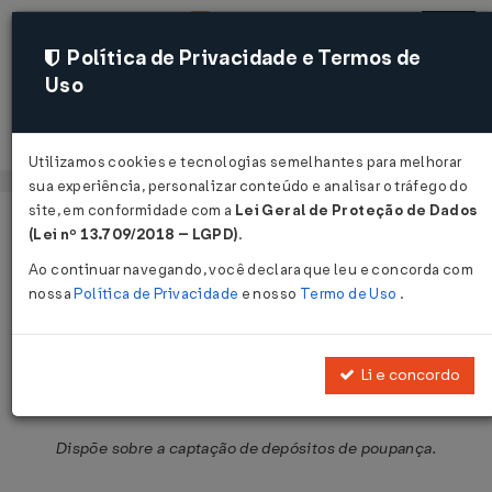
Política de Privacidade e Termos de
Uso
Acessar
Utilizamos cookies e tecnologias semelhantes para melhorar
sua experiência, personalizar conteúdo e analisar o tráfego do
site, em conformidade com a
Lei Geral de Proteção de Dados
Página Inicial
Legislações
Legislação Federal
Voltar
(Lei nº 13.709/2018 – LGPD)
.
Ao continuar navegando, você declara que leu e concorda com
Resolução BACEN Nº 3549 DE
nossa
Política de Privacidade
e nosso
Termo de Uso
.
27/03/2008
Publicado no DOU em 27 mar 2008
Li e concordo
Compartilhar:
Dispõe sobre a captação de depósitos de poupança.