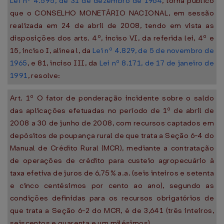
Lei nº 4.595, de 31 de dezembro de 1964
, torna público
que o CONSELHO MONETÁRIO NACIONAL, em sessão
realizada em 24 de abril de 2008, tendo em vista as
disposições dos arts. 4º, inciso VI, da referida lei, 4º e
15, inciso I, alínea l, da
Lei nº 4.829, de 5 de novembro de
1965
, e 81, inciso III, da
Lei nº 8.171, de 17 de janeiro de
1991
, resolve:
Art. 1º O fator de ponderação incidente sobre o saldo
das aplicações efetuadas no período de 1º de abril de
2008 a 30 de junho de 2008, com recursos captados em
depósitos de poupança rural de que trata a Seção 6-4 do
Manual de Crédito Rural (MCR), mediante a contratação
de operações de crédito para custeio agropecuário à
taxa efetiva de juros de 6,75% a.a. (seis inteiros e setenta
e cinco centésimos por cento ao ano), segundo as
condições definidas para os recursos obrigatórios de
que trata a Seção 6-2 do MCR, é de 3,641 (três inteiros,
seiscentos e quarenta e um milésimos).