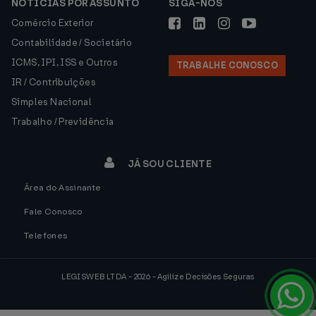
NOTÍCIAS POR ASSUNTO
SIGA-NOS
Comércio Exterior
Contabilidade / Societário
ICMS, IPI, ISS e Outros
TRABALHE CONOSCO
IR / Contribuições
Simples Nacional
Trabalho / Previdência
JÁ SOU CLIENTE
Área do Assinante
Fale Conosco
Telefones
LEGISWEB LTDA - 2026 - Agilize Decisões Seguras