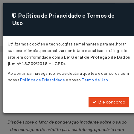
Política de Privacidade e Termos de
Uso
Acessar
Utilizamos cookies e tecnologias semelhantes para melhorar
sua experiência, personalizar conteúdo e analisar o tráfego do
site, em conformidade com a
Lei Geral de Proteção de Dados
Página Inicial
Legislações
Legislação Federal
Voltar
(Lei nº 13.709/2018 – LGPD)
.
Ao continuar navegando, você declara que leu e concorda com
Resolução BACEN nº 3.562 de
nossa
Política de Privacidade
e nosso
Termo de Uso
.
24/04/2008
Publicado no DOU em 25 abr 2008
Li e concordo
Compartilhar:
Dispõe sobre o fator de ponderação incidente sobre o saldo
das operações de crédito para custeio agropecuário com