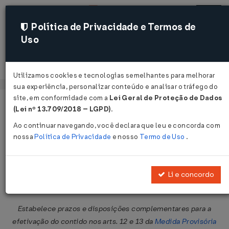
Política de Privacidade e Termos de
Uso
Acessar
Utilizamos cookies e tecnologias semelhantes para melhorar
sua experiência, personalizar conteúdo e analisar o tráfego do
site, em conformidade com a
Lei Geral de Proteção de Dados
Página Inicial
Legislações
Legislação Federal
Voltar
(Lei nº 13.709/2018 – LGPD)
.
Ao continuar navegando, você declara que leu e concorda com
Resolução BACEN nº 3.576 de
nossa
Política de Privacidade
e nosso
Termo de Uso
.
29/05/2008
Publicado no DOU em 2 jun 2008
Li e concordo
Compartilhar:
Estabelece prazos e disposições complementares para a
efetivação do contido nos arts. 12 e 13 da
Medida Provisória