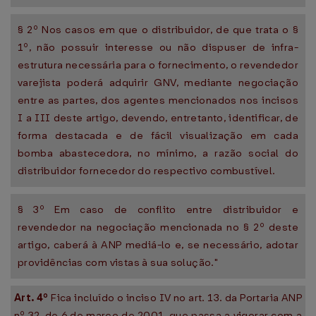
§ 2º Nos casos em que o distribuidor, de que trata o §
1º, não possuir interesse ou não dispuser de infra-
estrutura necessária para o fornecimento, o revendedor
varejista poderá adquirir GNV, mediante negociação
entre as partes, dos agentes mencionados nos incisos
I a III deste artigo, devendo, entretanto, identificar, de
forma destacada e de fácil visualização em cada
bomba abastecedora, no mínimo, a razão social do
distribuidor fornecedor do respectivo combustível.
§ 3º Em caso de conflito entre distribuidor e
revendedor na negociação mencionada no § 2º deste
artigo, caberá à ANP mediá-lo e, se necessário, adotar
providências com vistas à sua solução."
Art. 4º
Fica incluído o inciso IV no art. 13. da Portaria ANP
nº 32, de 6 de março de 2001, que passa a vigorar com a