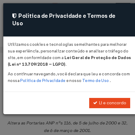
Política de Privacidade e Termos de
Uso
Acessar
Utilizamos cookies e tecnologias semelhantes para melhorar
sua experiência, personalizar conteúdo e analisar o tráfego do
site, em conformidade com a
Lei Geral de Proteção de Dados
Página Inicial
Legislações
Legislação Federal
Voltar
(Lei nº 13.709/2018 – LGPD)
.
Ao continuar navegando, você declara que leu e concorda com
Resolução ANP nº 42 de
nossa
Política de Privacidade
e nosso
Termo de Uso
.
05/12/2007
Publicado no DOU em 10 dez 2007
Li e concordo
Compartilhar:
Altera as Portarias ANP nºs 116, de 5 de julho de 2000 e 32,
de 6 de março de 2001.