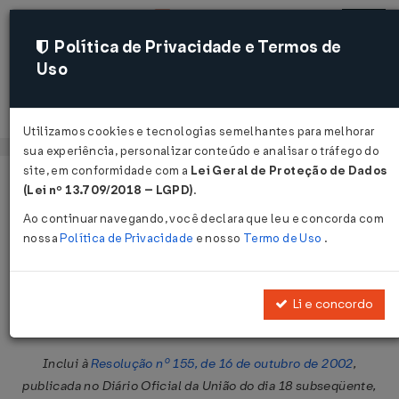
Política de Privacidade e Termos de
Uso
Acessar
Utilizamos cookies e tecnologias semelhantes para melhorar
sua experiência, personalizar conteúdo e analisar o tráfego do
site, em conformidade com a
Lei Geral de Proteção de Dados
Página Inicial
Legislações
Legislação Federal
Voltar
(Lei nº 13.709/2018 – LGPD)
.
Ao continuar navegando, você declara que leu e concorda com
Resolução CNAS Nº 95 DE
nossa
Política de Privacidade
e nosso
Termo de Uso
.
09/06/2005
Publicado no DOU em 13 jun 2005
Li e concordo
Compartilhar:
Inclui à
Resolução nº 155, de 16 de outubro de 2002
,
publicada no Diário Oficial da União do dia 18 subseqüente,