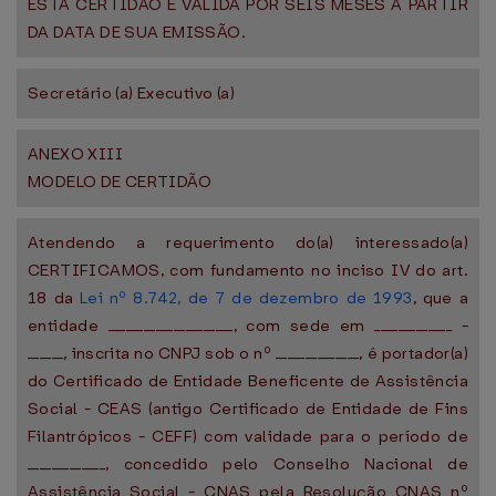
ESTA CERTIDÃO É VÁLIDA POR SEIS MESES A PARTIR
DA DATA DE SUA EMISSÃO.
Secretário (a) Executivo (a)
ANEXO XIII
MODELO DE CERTIDÃO
Atendendo a requerimento do(a) interessado(a)
CERTIFICAMOS, com fundamento no inciso IV do art.
18 da
Lei nº 8.742, de 7 de dezembro de 1993
, que a
entidade _____________________, com sede em _____________ -
______, inscrita no CNPJ sob o nº ______________, é portador(a)
do Certificado de Entidade Beneficente de Assistência
Social - CEAS (antigo Certificado de Entidade de Fins
Filantrópicos - CEFF) com validade para o período de
_____________, concedido pelo Conselho Nacional de
Assistência Social - CNAS pela Resolução CNAS nº