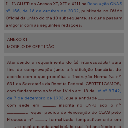
I - INCLUIR os Anexos XI, XII e XIII na
Resolução CNAS
nº 155, de 16 de outubro de 2002
, publicada no Diário
Oficial da União do dia 18 subseqüente, as quais passam
a vigorar com as seguintes redações:
ANEXO XI
MODELO DE CERTIDÃO
Atendendo a requerimento do (a) interessado(a) para
fins de comprovação junto a instituição bancária, de
acordo com o que preceitua a Instrução Normativa nº
531 da Secretaria da Receita Federal, CERTIFICAMOS,
com fundamento no inciso IV do art. 18 da
Lei nº 8.742,
de 7 de dezembro de 1993
, que a entidade ______________,
com sede em ________, inscrita no CNPJ sob o nº
_____________, requer pedido de Renovação do CEAS pelo
Processo nº _______, formalizado tempestivamente em
_____, (o qual aguarda analise), (o qual foi analisado e a