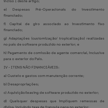
inciso I deste artigo;
e) Despesas Pré-Operacionais do investimento
financiado;
f) Capital de giro associado ao investimento fixo
financiado;
g) Adaptações (customização/ tropicalização) realizadas
no país de software produzido no exterior; e
h) Pagamento de comissão de agente comercial, inclusive
para o exterior do País.
IV - ITENS NÃO FINANCIÁVEIS:
a) Custeio e gastos com manutenção corrente;
b) Desapropriações;
c) Aquisição/leasing de software produzido no exterior;
d) Quaisquer despesas que impliquem remessas de
divisa, incluindo taxa de franquia paga no exterior;