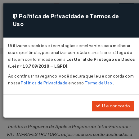
Política de Privacidade e Termos de
Uso
Acessar
Utilizamos cookies e tecnologias semelhantes para melhorar
sua experiência, personalizar conteúdo e analisar o tráfego do
site, em conformidade com a
Lei Geral de Proteção de Dados
Página Inicial
Legislações
Legislação Federal
Voltar
(Lei nº 13.709/2018 – LGPD)
.
Ao continuar navegando, você declara que leu e concorda com
Resolução CODEFAT nº 438 de
nossa
Política de Privacidade
e nosso
Termo de Uso
.
02/06/2005
Publicado no DOU em 17 jun 2005
Li e concordo
Compartilhar:
Institui o Programa de Apoio a Projetos de Infra-Estrutura -
FAT INFRA-ESTRUTURA, cujos recursos serão destinados a