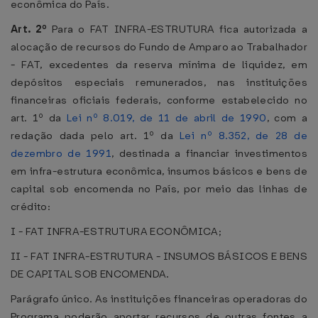
econômica do País.
Art. 2º
Para o FAT INFRA-ESTRUTURA fica autorizada a
alocação de recursos do Fundo de Amparo ao Trabalhador
- FAT, excedentes da reserva mínima de liquidez, em
depósitos especiais remunerados, nas instituições
financeiras oficiais federais, conforme estabelecido no
art. 1º da
Lei nº 8.019, de 11 de abril de 1990
, com a
redação dada pelo art. 1º da
Lei nº 8.352, de 28 de
dezembro de 1991
, destinada a financiar investimentos
em infra-estrutura econômica, insumos básicos e bens de
capital sob encomenda no País, por meio das linhas de
crédito:
I - FAT INFRA-ESTRUTURA ECONÔMICA;
II - FAT INFRA-ESTRUTURA - INSUMOS BÁSICOS E BENS
DE CAPITAL SOB ENCOMENDA.
Parágrafo único. As instituições financeiras operadoras do
Programa poderão aportar recursos de outras fontes a