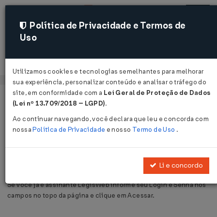
Política de Privacidade e Termos de
Uso
Acessar
Utilizamos cookies e tecnologias semelhantes para melhorar
sua experiência, personalizar conteúdo e analisar o tráfego do
site, em conformidade com a
Lei Geral de Proteção de Dados
Página Inicial
Área do Assinante
Login
Voltar
(Lei nº 13.709/2018 – LGPD)
.
Ao continuar navegando, você declara que leu e concorda com
Acesso Exclusivo à Assinantes
nossa
Política de Privacidade
e nosso
Termo de Uso
.
Esta é uma área de acesso exclusivo à assinantes LegisWeb.
Li e concordo
Se você já é assinante LegisWeb informe seu Login e Senha nos
campos no topo da página e clique em Acessar.