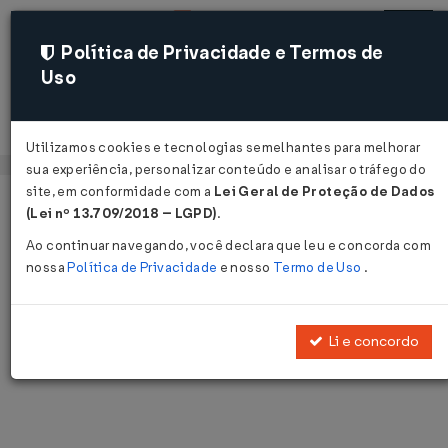
Política de Privacidade e Termos de
Uso
Acessar
Utilizamos cookies e tecnologias semelhantes para melhorar
sua experiência, personalizar conteúdo e analisar o tráfego do
site, em conformidade com a
Lei Geral de Proteção de Dados
Página Inicial
Notícias
Voltar
(Lei nº 13.709/2018 – LGPD)
.
Ao continuar navegando, você declara que leu e concorda com
Notícias
nossa
Política de Privacidade
e nosso
Termo de Uso
.
Disponibilizamos as últimas notícias e destaques publicadas pelo
LegisWeb.
Li e concordo