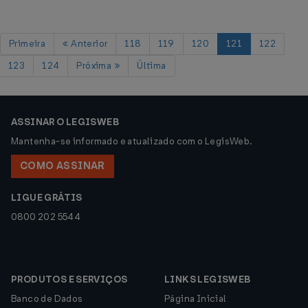
Primeira
Anterior
118
119
120
121
122
123
124
Próxima
Última
ASSINAR O LEGISWEB
Mantenha-se informado e atualizado com o LegisWeb.
COMO ASSINAR
LIGUE GRÁTIS
0800 202 5544
PRODUTOS E SERVIÇOS
LINKS LEGISWEB
Banco de Dados
Página Inicial