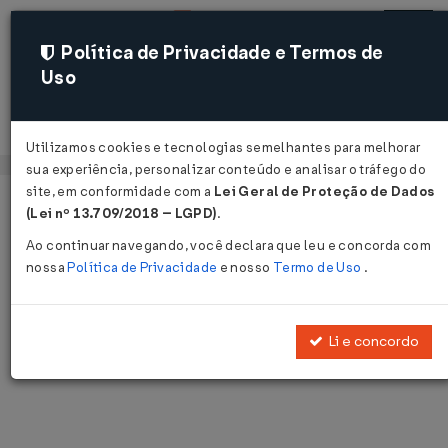
Política de Privacidade e Termos de
Uso
Acessar
Utilizamos cookies e tecnologias semelhantes para melhorar
sua experiência, personalizar conteúdo e analisar o tráfego do
site, em conformidade com a
Lei Geral de Proteção de Dados
Página Inicial
Notícias
Voltar
(Lei nº 13.709/2018 – LGPD)
.
Ao continuar navegando, você declara que leu e concorda com
Notícias
nossa
Política de Privacidade
e nosso
Termo de Uso
.
Disponibilizamos as últimas notícias e destaques publicadas pelo
LegisWeb.
Li e concordo