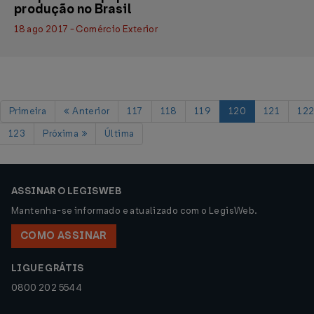
produção no Brasil
18 ago 2017 - Comércio Exterior
Primeira
Anterior
117
118
119
120
121
12
123
Próxima
Última
ASSINAR O LEGISWEB
Mantenha-se informado e atualizado com o LegisWeb.
COMO ASSINAR
LIGUE GRÁTIS
0800 202 5544