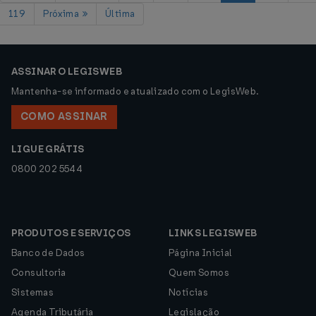
119
Próxima
Última
ASSINAR O LEGISWEB
Mantenha-se informado e atualizado com o LegisWeb.
COMO ASSINAR
LIGUE GRÁTIS
0800 202 5544
PRODUTOS E SERVIÇOS
LINKS LEGISWEB
Banco de Dados
Página Inicial
Consultoria
Quem Somos
Sistemas
Notícias
Agenda Tributária
Legislação