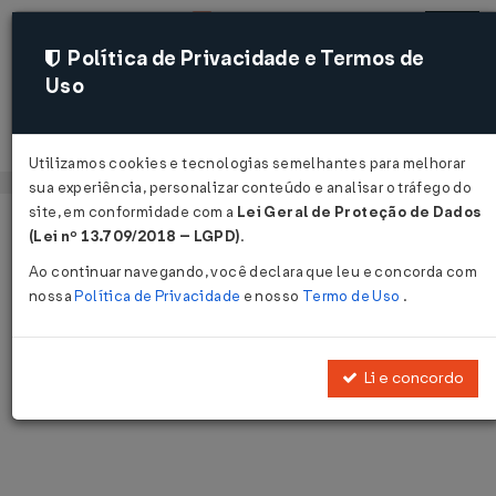
Política de Privacidade e Termos de
Uso
Acessar
Utilizamos cookies e tecnologias semelhantes para melhorar
sua experiência, personalizar conteúdo e analisar o tráfego do
site, em conformidade com a
Lei Geral de Proteção de Dados
Página Inicial
Notícias
Voltar
(Lei nº 13.709/2018 – LGPD)
.
Ao continuar navegando, você declara que leu e concorda com
Notícias
nossa
Política de Privacidade
e nosso
Termo de Uso
.
Disponibilizamos as últimas notícias e destaques publicadas pelo
LegisWeb.
Li e concordo