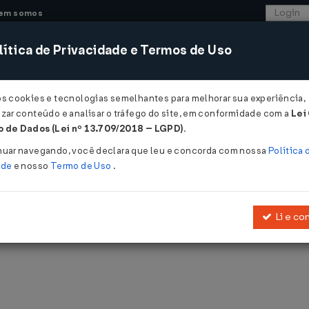
em somos
ítica de Privacidade e Termos de Uso
CONSULTORIA
SISTEMAS
COMÉRCIO EXTER
os cookies e tecnologias semelhantes para melhorar sua experiência,
zar conteúdo e analisar o tráfego do site, em conformidade com a
Lei
 de Dados (Lei nº 13.709/2018 – LGPD)
.
nuar navegando, você declara que leu e concorda com nossa
Política 
ade
e nosso
Termo de Uso
.
blicadas pelo LegisWeb.
Li e co