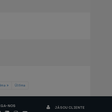
xima
Última
IGA-NOS
JÁ SOU CLIENTE