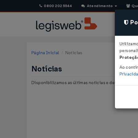
0800 202 5544
Atendimento
Qu
Pol
Utilizam
personali
Página Inicial
Notícias
Proteção
Notícias
Ao conti
Privacid
Disponibilizamos as últimas notícias e destaques pu