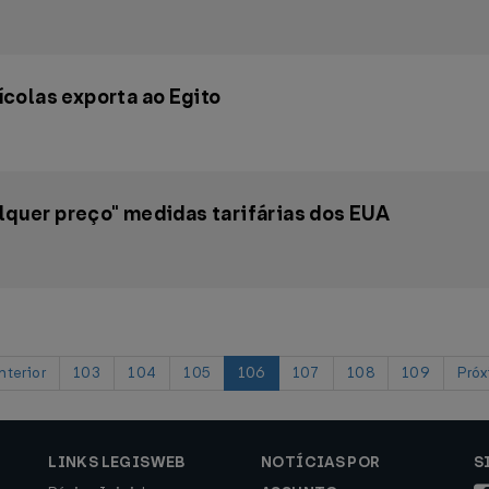
colas exporta ao Egito
alquer preço" medidas tarifárias dos EUA
terior
103
104
105
106
107
108
109
Pró
LINKS LEGISWEB
NOTÍCIAS POR
S