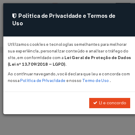
Política de Privacidade e Termos de
Uso
Acessar
Utilizamos cookies e tecnologias semelhantes para melhorar
sua experiência, personalizar conteúdo e analisar o tráfego do
site, em conformidade com a
Lei Geral de Proteção de Dados
Página Inicial
Notícias
Voltar
(Lei nº 13.709/2018 – LGPD)
.
Ao continuar navegando, você declara que leu e concorda com
Notícias
nossa
Política de Privacidade
e nosso
Termo de Uso
.
Disponibilizamos as últimas notícias e destaques publicadas pelo
LegisWeb.
Li e concordo