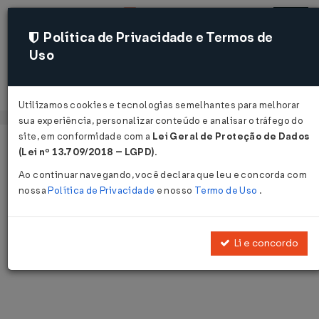
Política de Privacidade e Termos de
Uso
Acessar
Utilizamos cookies e tecnologias semelhantes para melhorar
sua experiência, personalizar conteúdo e analisar o tráfego do
site, em conformidade com a
Lei Geral de Proteção de Dados
Página Inicial
Notícias
Voltar
(Lei nº 13.709/2018 – LGPD)
.
Ao continuar navegando, você declara que leu e concorda com
Notícias
nossa
Política de Privacidade
e nosso
Termo de Uso
.
Disponibilizamos as últimas notícias e destaques publicadas pelo
LegisWeb.
Li e concordo