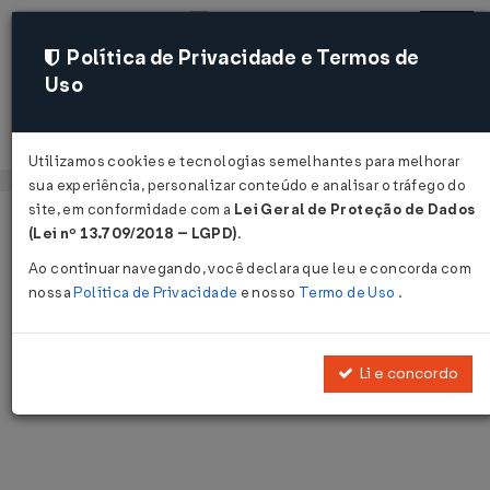
Política de Privacidade e Termos de
Uso
Acessar
Utilizamos cookies e tecnologias semelhantes para melhorar
sua experiência, personalizar conteúdo e analisar o tráfego do
site, em conformidade com a
Lei Geral de Proteção de Dados
Página Inicial
Notícias
Voltar
(Lei nº 13.709/2018 – LGPD)
.
Ao continuar navegando, você declara que leu e concorda com
Notícias
nossa
Política de Privacidade
e nosso
Termo de Uso
.
Disponibilizamos as últimas notícias e destaques publicadas pelo
LegisWeb.
Li e concordo