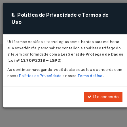
Política de Privacidade e Termos de
Uso
Acessar
Utilizamos cookies e tecnologias semelhantes para melhorar
sua experiência, personalizar conteúdo e analisar o tráfego do
site, em conformidade com a
Lei Geral de Proteção de Dados
Página Inicial
Notícias
Voltar
(Lei nº 13.709/2018 – LGPD)
.
Ao continuar navegando, você declara que leu e concorda com
Notícias
nossa
Política de Privacidade
e nosso
Termo de Uso
.
Disponibilizamos as últimas notícias e destaques publicadas pelo
LegisWeb.
Li e concordo