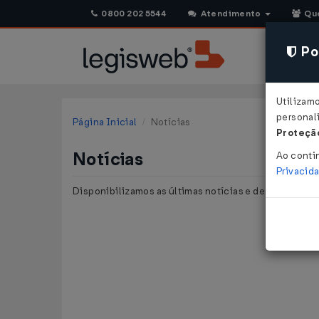
0800 202 5544
Atendimento
Qu
Pol
Utilizam
personali
Página Inicial
Notícias
Proteção
Notícias
Ao conti
Privacid
Disponibilizamos as últimas notícias e destaques pu