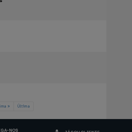
s
xima
Última
IGA-NOS