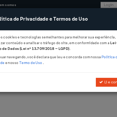
em somos
ítica de Privacidade e Termos de Uso
CONSULTORIA
SISTEMAS
COMÉRCIO EXTER
os cookies e tecnologias semelhantes para melhorar sua experiência,
zar conteúdo e analisar o tráfego do site, em conformidade com a
Lei
 de Dados (Lei nº 13.709/2018 – LGPD)
.
nuar navegando, você declara que leu e concorda com nossa
Política 
ade
e nosso
Termo de Uso
.
blicadas pelo LegisWeb.
Li e co