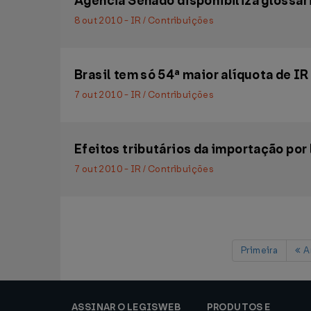
Agência Senado disponibiliza glossár
8 out 2010 - IR / Contribuições
Brasil tem só 54ª maior alíquota de IR
7 out 2010 - IR / Contribuições
Efeitos tributários da importação por
7 out 2010 - IR / Contribuições
Primeira
An
ASSINAR O LEGISWEB
PRODUTOS E