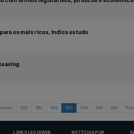
io com termos legislativos, jurídicos e econômico
 para os mais ricos, indica estudo
 leasing
terior
380
381
382
383
384
385
386
Pró
LINKS LEGISWEB
NOTÍCIAS POR
S