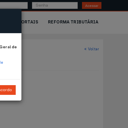
Acessar
IOR
PORTAIS
REFORMA TRIBUTÁRIA
 Geral de
Voltar
de
ncordo