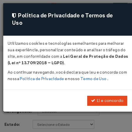
Política de Privacidade e Termos de
Uso
Acessar
Utilizamos cookies e tecnologias semelhantes para melhorar
sua experiência, personalizar conteúdo e analisar o tráfego do
site, em conformidade com a
Lei Geral de Proteção de Dados
Página Inicial
Legislações
Voltar
(Lei nº 13.709/2018 – LGPD)
.
Ao continuar navegando, você declara que leu e concorda com
Legislações
nossa
Política de Privacidade
e nosso
Termo de Uso
.
Publicações de:
Li e concordo
Abrangência:
Estado: