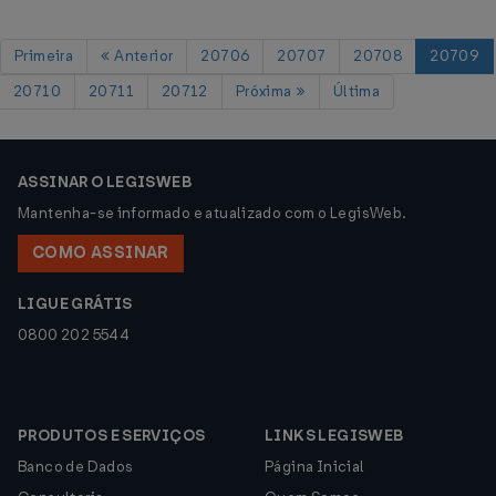
Primeira
Anterior
20706
20707
20708
20709
20710
20711
20712
Próxima
Última
ASSINAR O LEGISWEB
Mantenha-se informado e atualizado com o LegisWeb.
COMO ASSINAR
LIGUE GRÁTIS
0800 202 5544
PRODUTOS E SERVIÇOS
LINKS LEGISWEB
Banco de Dados
Página Inicial