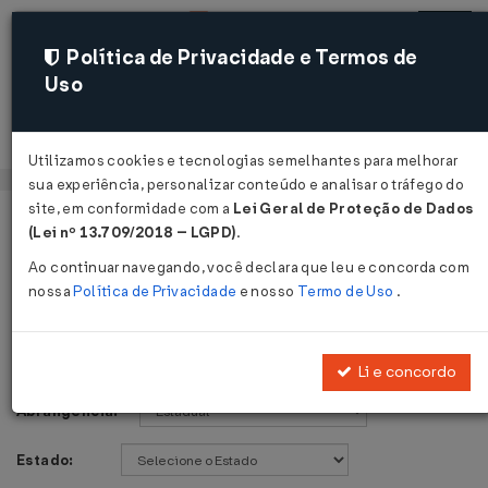
Política de Privacidade e Termos de
Uso
Acessar
Utilizamos cookies e tecnologias semelhantes para melhorar
sua experiência, personalizar conteúdo e analisar o tráfego do
site, em conformidade com a
Lei Geral de Proteção de Dados
Página Inicial
Legislações
Voltar
(Lei nº 13.709/2018 – LGPD)
.
Ao continuar navegando, você declara que leu e concorda com
Legislações
nossa
Política de Privacidade
e nosso
Termo de Uso
.
Publicações de:
Li e concordo
Abrangência:
Estado: