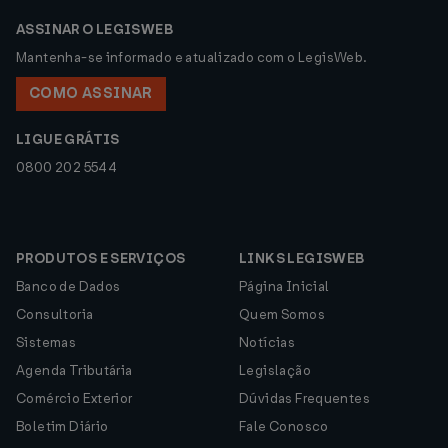
ASSINAR O LEGISWEB
Mantenha-se informado e atualizado com o LegisWeb.
COMO ASSINAR
LIGUE GRÁTIS
0800 202 5544
PRODUTOS E SERVIÇOS
LINKS LEGISWEB
Banco de Dados
Página Inicial
Consultoria
Quem Somos
Sistemas
Notícias
Agenda Tributária
Legislação
Comércio Exterior
Dúvidas Frequentes
Boletim Diário
Fale Conosco