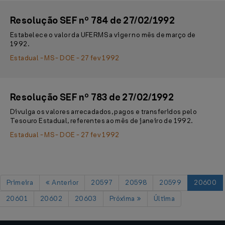
Resolução SEF nº 784 de 27/02/1992
Estabelece o valor da UFERMS a viger no mês de março de
1992.
Estadual - MS - DOE - 27 fev 1992
Resolução SEF nº 783 de 27/02/1992
Divulga os valores arrecadados, pagos e transferidos pelo
Tesouro Estadual, referentes ao mês de janeiro de 1992.
Estadual - MS - DOE - 27 fev 1992
Primeira
Anterior
20597
20598
20599
20600
20601
20602
20603
Próxima
Última