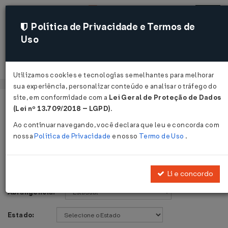
Política de Privacidade e Termos de
Uso
Acessar
Utilizamos cookies e tecnologias semelhantes para melhorar
sua experiência, personalizar conteúdo e analisar o tráfego do
site, em conformidade com a
Lei Geral de Proteção de Dados
Página Inicial
Legislações
Voltar
(Lei nº 13.709/2018 – LGPD)
.
Ao continuar navegando, você declara que leu e concorda com
Legislações
nossa
Política de Privacidade
e nosso
Termo de Uso
.
Publicações de:
Li e concordo
Abrangência:
Estado: