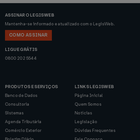
ASSINAR O LEGISWEB
Mantenha-se informado e atualizado com o LegisWeb.
COMO ASSINAR
LIGUE GRÁTIS
0800 202 5544
PRODUTOS E SERVIÇOS
LINKS LEGISWEB
Banco de Dados
Página Inicial
Consultoria
Quem Somos
Sistemas
Notícias
Agenda Tributária
Legislação
Comércio Exterior
Dúvidas Frequentes
Boletim Diário
Fale Conosco