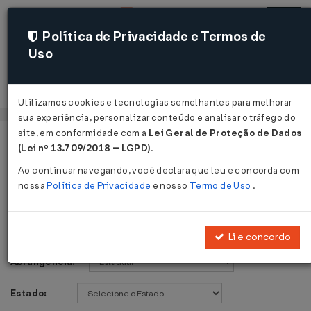
Política de Privacidade e Termos de
Uso
Acessar
Utilizamos cookies e tecnologias semelhantes para melhorar
sua experiência, personalizar conteúdo e analisar o tráfego do
site, em conformidade com a
Lei Geral de Proteção de Dados
Página Inicial
Legislações
Voltar
(Lei nº 13.709/2018 – LGPD)
.
Ao continuar navegando, você declara que leu e concorda com
Legislações
nossa
Política de Privacidade
e nosso
Termo de Uso
.
Publicações de:
Li e concordo
Abrangência:
Estado: