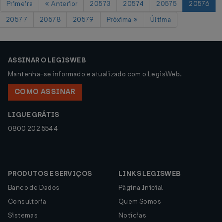
Primeira
Anterior
20573
20574
20575
20576
20577
20578
20579
Próxima
Última
ASSINAR O LEGISWEB
Mantenha-se informado e atualizado com o LegisWeb.
COMO ASSINAR
LIGUE GRÁTIS
0800 202 5544
PRODUTOS E SERVIÇOS
LINKS LEGISWEB
Banco de Dados
Página Inicial
Consultoria
Quem Somos
Sistemas
Notícias