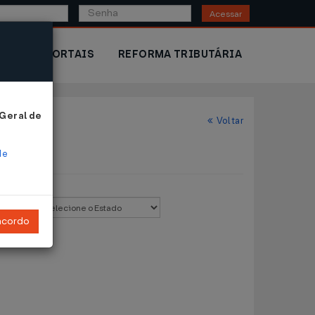
Acessar
IOR
PORTAIS
REFORMA TRIBUTÁRIA
 Geral de
Voltar
de
stado:
ncordo