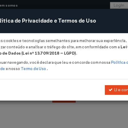
em somos
ítica de Privacidade e Termos de Uso
CONSULTORIA
SISTEMAS
COMÉRCIO EXTER
os cookies e tecnologias semelhantes para melhorar sua experiência,
zar conteúdo e analisar o tráfego do site, em conformidade com a
Lei
 de Dados (Lei nº 13.709/2018 – LGPD)
.
nuar navegando, você declara que leu e concorda com nossa
Política 
ade
e nosso
Termo de Uso
.
Abrangência:
E
Li e co
Filtrar