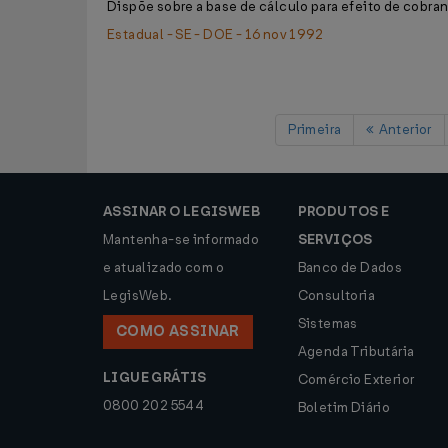
Dispõe sobre a base de cálculo para efeito de cobran
Estadual - SE - DOE - 16 nov 1992
Primeira
Anterior
ASSINAR O LEGISWEB
PRODUTOS E
Mantenha-se informado
SERVIÇOS
e atualizado com o
Banco de Dados
LegisWeb.
Consultoria
Sistemas
COMO ASSINAR
Agenda Tributária
LIGUE GRÁTIS
Comércio Exterior
0800 202 5544
Boletim Diário