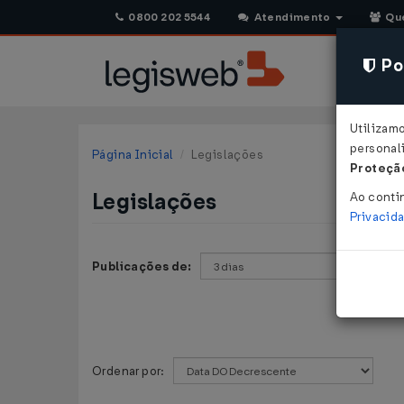
0800 202 5544
Atendimento
Qu
Pol
Utilizam
personali
Página Inicial
Legislações
Proteção
Legislações
Ao conti
Privacid
Publicações de:
Ordenar por: