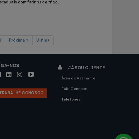
staduais com farinha de trigo.
3
Próxima
Última
IGA-NOS
JÁ SOU CLIENTE
Área do Assinante
Fale Conosco
TRABALHE CONOSCO
Telefones