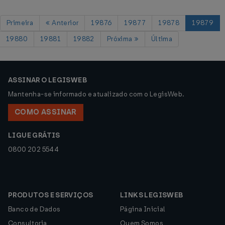
Primeira
Anterior
19876
19877
19878
19879
19880
19881
19882
Próxima
Última
ASSINAR O LEGISWEB
Mantenha-se informado e atualizado com o LegisWeb.
COMO ASSINAR
LIGUE GRÁTIS
0800 202 5544
PRODUTOS E SERVIÇOS
LINKS LEGISWEB
Banco de Dados
Página Inicial
Consultoria
Quem Somos