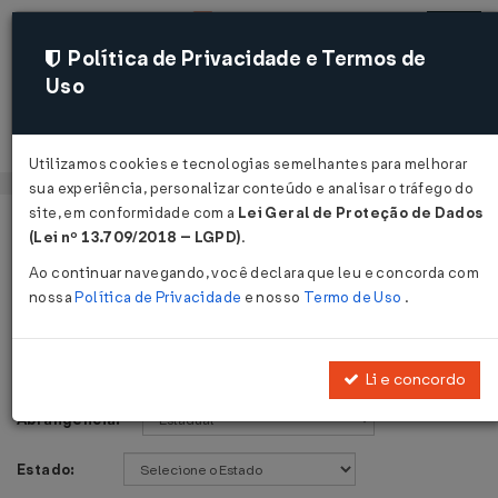
Política de Privacidade e Termos de
Uso
Acessar
Utilizamos cookies e tecnologias semelhantes para melhorar
sua experiência, personalizar conteúdo e analisar o tráfego do
site, em conformidade com a
Lei Geral de Proteção de Dados
Página Inicial
Legislações
Voltar
(Lei nº 13.709/2018 – LGPD)
.
Ao continuar navegando, você declara que leu e concorda com
Legislações
nossa
Política de Privacidade
e nosso
Termo de Uso
.
Publicações de:
Li e concordo
Abrangência:
Estado: