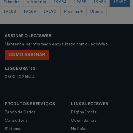
Primeira
Anterior
19684
19685
19686
19687
19688
19689
19690
Próxima
Última
ASSINAR O LEGISWEB
Mantenha-se informado e atualizado com o LegisWeb.
COMO ASSINAR
LIGUE GRÁTIS
0800 202 5544
PRODUTOS E SERVIÇOS
LINKS LEGISWEB
Banco de Dados
Página Inicial
Consultoria
Quem Somos
Sistemas
Notícias