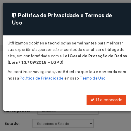
Política de Privacidade e Termos de
Uso
Acessar
Utilizamos cookies e tecnologias semelhantes para melhorar
sua experiência, personalizar conteúdo e analisar o tráfego do
site, em conformidade com a
Lei Geral de Proteção de Dados
Página Inicial
Legislações
Voltar
(Lei nº 13.709/2018 – LGPD)
.
Ao continuar navegando, você declara que leu e concorda com
Legislações
nossa
Política de Privacidade
e nosso
Termo de Uso
.
Publicações de:
Li e concordo
Abrangência:
Estado: