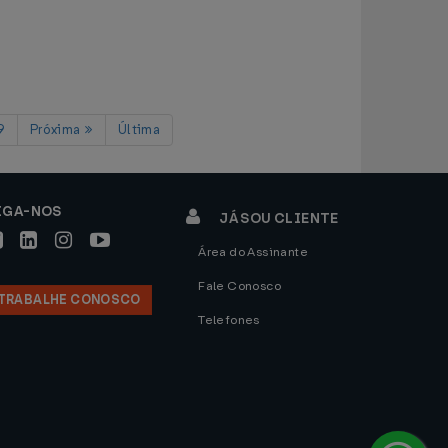
9
Próxima
Última
IGA-NOS
JÁ SOU CLIENTE
Área do Assinante
Fale Conosco
TRABALHE CONOSCO
Telefones