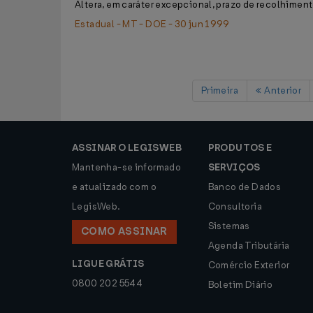
Altera, em caráter excepcional, prazo de recolhiment
Estadual - MT - DOE - 30 jun 1999
Primeira
Anterior
ASSINAR O LEGISWEB
PRODUTOS E
Mantenha-se informado
SERVIÇOS
e atualizado com o
Banco de Dados
LegisWeb.
Consultoria
Sistemas
COMO ASSINAR
Agenda Tributária
LIGUE GRÁTIS
Comércio Exterior
0800 202 5544
Boletim Diário