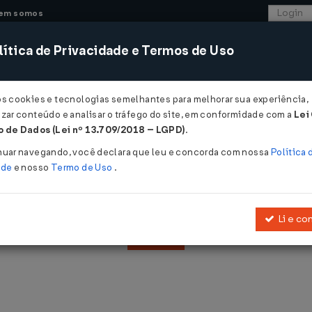
em somos
ítica de Privacidade e Termos de Uso
CONSULTORIA
SISTEMAS
COMÉRCIO EXTER
os cookies e tecnologias semelhantes para melhorar sua experiência,
zar conteúdo e analisar o tráfego do site, em conformidade com a
Lei
 de Dados (Lei nº 13.709/2018 – LGPD)
.
nuar navegando, você declara que leu e concorda com nossa
Política 
ade
e nosso
Termo de Uso
.
Abrangência:
E
Li e co
Filtrar