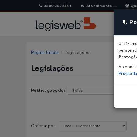
0800 202 5544
Atendimento
Qu
Pol
Utilizam
personali
Página Inicial
Legislações
Proteção
Legislações
Ao conti
Privacid
Publicações de:
Ordenar por: