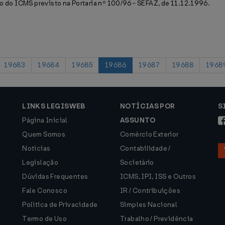
o do ICMS previsto na Portaria nº 100/96 - SEFAZ, de 11.12.1996.
19683
19684
19685
19686
19687
19688
1968
LINKS LEGISWEB
NOTÍCIAS POR
S
Página Inicial
ASSUNTO
Quem Somos
Comércio Exterior
Notícias
Contabilidade /
Legislação
Societário
Dúvidas Frequentes
ICMS, IPI, ISS e Outros
Fale Conosco
IR / Contribuições
Política de Privacidade
Simples Nacional
Termo de Uso
Trabalho / Previdência