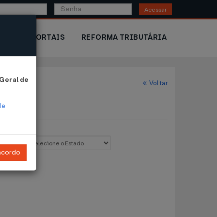
Acessar
IOR
PORTAIS
REFORMA TRIBUTÁRIA
 Geral de
Voltar
de
stado:
ncordo