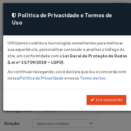
Política de Privacidade e Termos de
Uso
Acessar
Utilizamos cookies e tecnologias semelhantes para melhorar
sua experiência, personalizar conteúdo e analisar o tráfego do
site, em conformidade com a
Lei Geral de Proteção de Dados
Página Inicial
Legislações
Voltar
(Lei nº 13.709/2018 – LGPD)
.
Ao continuar navegando, você declara que leu e concorda com
Legislações
nossa
Política de Privacidade
e nosso
Termo de Uso
.
Publicações de:
Li e concordo
Abrangência:
Estado: