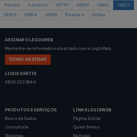
Primeira
Anterior
18799
18800
18801
18802
18803
18804
18805
Próxima
Última
ASSINAR O LEGISWEB
Mantenha-se informado e atualizado com o LegisWeb.
COMO ASSINAR
LIGUE GRÁTIS
0800 202 5544
PRODUTOS E SERVIÇOS
LINKS LEGISWEB
Banco de Dados
Página Inicial
Consultoria
Quem Somos
Sistemas
Notícias