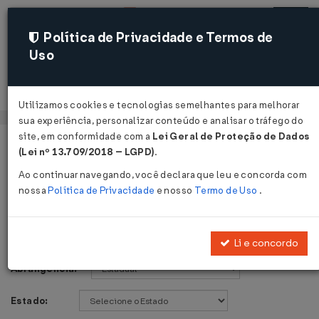
Política de Privacidade e Termos de
Uso
Acessar
Utilizamos cookies e tecnologias semelhantes para melhorar
sua experiência, personalizar conteúdo e analisar o tráfego do
site, em conformidade com a
Lei Geral de Proteção de Dados
Página Inicial
Legislações
Voltar
(Lei nº 13.709/2018 – LGPD)
.
Ao continuar navegando, você declara que leu e concorda com
Legislações
nossa
Política de Privacidade
e nosso
Termo de Uso
.
Publicações de:
Li e concordo
Abrangência:
Estado: