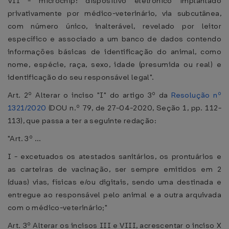
VII - microchip: dispositivo eletrônico implantado
privativamente por médico-veterinário, via subcutânea,
com número único, inalterável, revelado por leitor
específico e associado a um banco de dados contendo
informações básicas de identificação do animal, como
nome, espécie, raça, sexo, idade (presumida ou real) e
identificação do seu responsável legal".
Art. 2º Alterar o inciso "I" do artigo 3º da
Resolução nº
1321/2020
(DOU n.º 79, de 27-04-2020, Seção 1, pp. 112-
113), que passa a ter a seguinte redação:
"Art. 3º ...
I - excetuados os atestados sanitários, os prontuários e
as carteiras de vacinação, ser sempre emitidos em 2
(duas) vias, físicas e/ou digitais, sendo uma destinada e
entregue ao responsável pelo animal e a outra arquivada
com o médico-veterinário;"
Art. 3º Alterar os incisos III e VIII, acrescentar o inciso X