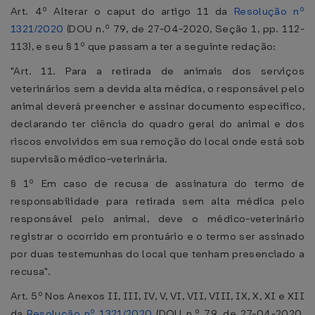
Art. 4º Alterar o caput do artigo 11 da
Resolução nº
1321/2020
(DOU n.º 79, de 27-04-2020, Seção 1, pp. 112-
113), e seu § 1º que passam a ter a seguinte redação:
"Art. 11. Para a retirada de animais dos serviços
veterinários sem a devida alta médica, o responsável pelo
animal deverá preencher e assinar documento específico,
declarando ter ciência do quadro geral do animal e dos
riscos envolvidos em sua remoção do local onde está sob
supervisão médico-veterinária.
§ 1º Em caso de recusa de assinatura do termo de
responsabilidade para retirada sem alta médica pelo
responsável pelo animal, deve o médico-veterinário
registrar o ocorrido em prontuário e o termo ser assinado
por duas testemunhas do local que tenham presenciado a
recusa".
Art. 5º Nos Anexos II, III, IV, V, VI, VII, VIII, IX, X, XI e XII
da
Resolução nº 1321/2020
(DOU n.º 79, de 27-04-2020,