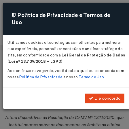
Política de Privacidade e Termos de
Uso
Acessar
Utilizamos cookies e tecnologias semelhantes para melhorar
sua experiência, personalizar conteúdo e analisar o tráfego do
site, em conformidade com a
Lei Geral de Proteção de Dados
Página Inicial
Legislações
Legislação Federal
Voltar
(Lei nº 13.709/2018 – LGPD)
.
Ao continuar navegando, você declara que leu e concorda com
Resolução CFMV Nº 1653 DE
nossa
Política de Privacidade
e nosso
Termo de Uso
.
26/06/2025
Publicado no DOU em 2 jul 2025
Li e concordo
Compartilhar:
Altera dispositivos da Resolução do CFMV Nº 1321/2020, que
institui normas sobre os documentos no âmbito da clínica