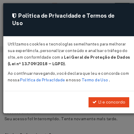
Política de Privacidade e Termos de
Uso
Acessar
Utilizamos cookies e tecnologias semelhantes para melhorar
sua experiência, personalizar conteúdo e analisar o tráfego do
site, em conformidade com a
Lei Geral de Proteção de Dados
Página Inicial
Área do Assinante
Falha de Acesso
Voltar
(Lei nº 13.709/2018 – LGPD)
.
Ao continuar navegando, você declara que leu e concorda com
Falha de Acesso - Acesso Anormal
nossa
Política de Privacidade
e nosso
Termo de Uso
.
Detectado
Li e concordo
Nosso sistema de segurança detectou uma quantidade de
acessos anormais.
Seu acesso foi interrompido. Tente novamente mais tarde.