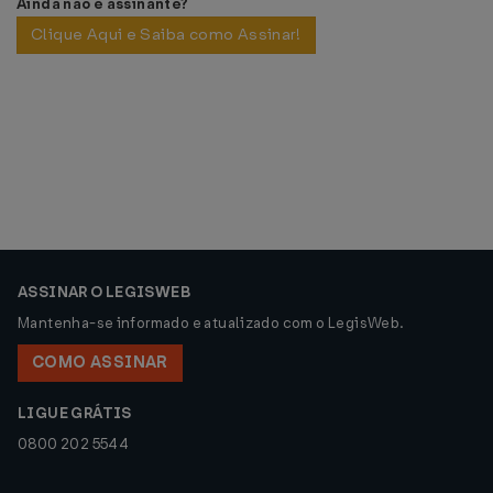
Ainda não é assinante?
Clique Aqui e Saiba como Assinar!
ASSINAR O LEGISWEB
Mantenha-se informado e atualizado com o LegisWeb.
COMO ASSINAR
LIGUE GRÁTIS
0800 202 5544