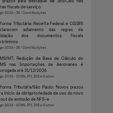
 prazos para destaque de IBS/CBS nas
tas fiscais de serviço
ago 2026
-
IR / Contribuições
forma Tributária: Receita Federal e CGIBS
sclarecem adiamento das regras de
alidação dos documentos fiscais
etrônicos
ago 2026
-
IR / Contribuições
MS/MT: Redução de Base de Cálculo do
CMS nas Importações de Aerovanes é
orrogada até 31/12/2026
ago 2026
-
ICMS, IPI, ISS e Outros
forma Tributária/São Paulo: Novos prazos
ra início da obrigatoriedade de uso do novo
yout de emissão de NFS-e
ago 2026
-
ICMS, IPI, ISS e Outros