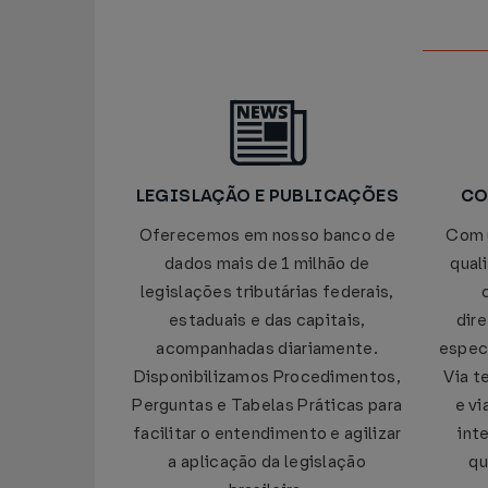
LEGISLAÇÃO E PUBLICAÇÕES
CO
Oferecemos em nosso banco de
Com 
dados mais de 1 milhão de
qual
legislações tributárias federais,
estaduais e das capitais,
dir
acompanhadas diariamente.
especi
Disponibilizamos Procedimentos,
Via t
Perguntas e Tabelas Práticas para
e vi
facilitar o entendimento e agilizar
int
a aplicação da legislação
qu