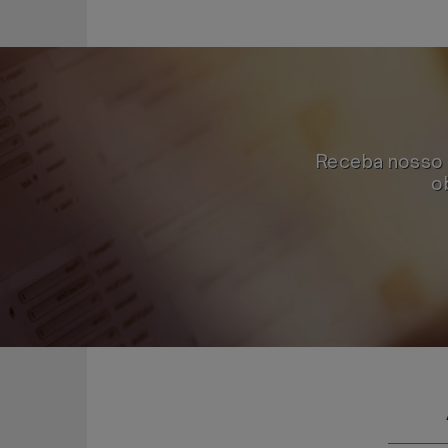
Receba nosso B
o