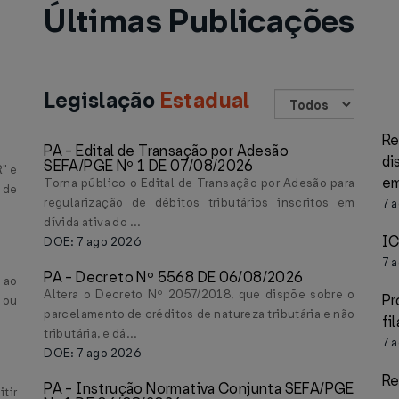
Últimas Publicações
Legislação
Estadual
R
PA - Edital de Transação por Adesão
di
SEFA/PGE Nº 1 DE 07/08/2026
R" e
em
Torna público o Edital de Transação por Adesão para
 de
regularização de débitos tributários inscritos em
7 
dívida ativa do ...
IC
DOE: 7 ago 2026
7 
PA - Decreto Nº 5568 DE 06/08/2026
 ao
Altera o Decreto Nº 2057/2018, que dispõe sobre o
Pr
 ou
parcelamento de créditos de natureza tributária e não
fi
tributária, e dá...
7 
DOE: 7 ago 2026
Re
PA - Instrução Normativa Conjunta SEFA/PGE
tir