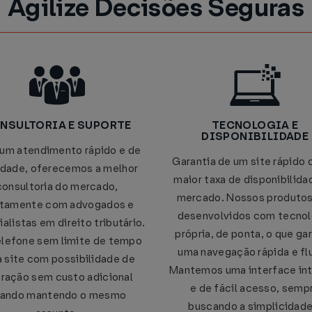
Agilize Decisões Seguras
NSULTORIA E SUPORTE
TECNOLOGIA E
DISPONIBILIDADE
um atendimento rápido e de
Garantia de um site rápido 
idade, oferecemos a melhor
maior taxa de disponibilida
consultoria do mercado,
mercado. Nossos produtos
etamente com advogados e
desenvolvidos com tecnol
alistas em direito tributário.
própria, de ponta, o que ga
elefone sem limite de tempo
uma navegação rápida e flu
a site com possibilidade de
Mantemos uma interface int
eração sem custo adicional
e de fácil acesso, semp
ando mantendo o mesmo
buscando a simplicidade