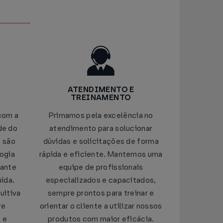
ATENDIMENTO E
TREINAMENTO
com a
Primamos pela excelência no
de do
atendimento para solucionar
 são
dúvidas e solicitações de forma
ogia
rápida e eficiente. Mantemos uma
rante
equipe de profissionais
ída.
especializados e capacitados,
uitiva
sempre prontos para treinar e
re
orientar o cliente a utilizar nossos
 e
produtos com maior eficácia.