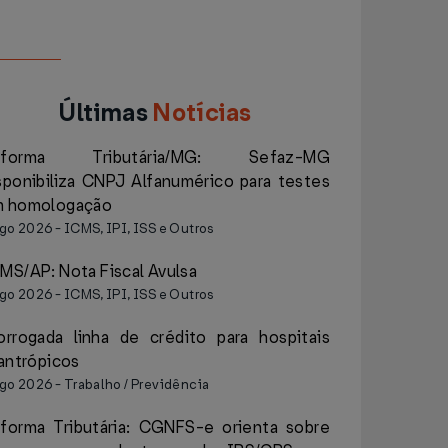
Últimas
Notícias
eforma Tributária/MG: Sefaz-MG
sponibiliza CNPJ Alfanumérico para testes
 homologação
ago 2026
-
ICMS, IPI, ISS e Outros
MS/AP: Nota Fiscal Avulsa
ago 2026
-
ICMS, IPI, ISS e Outros
orrogada linha de crédito para hospitais
lantrópicos
ago 2026
-
Trabalho / Previdência
forma Tributária: CGNFS-e orienta sobre