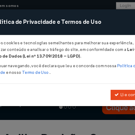
em somos
ítica de Privacidade e Termos de Uso
CONSULTORIA
SISTEMAS
COMÉRCIO EXTER
os cookies e tecnologias semelhantes para melhorar sua experiência,
zar conteúdo e analisar o tráfego do site, em conformidade com a
Lei
 de Dados (Lei nº 13.709/2018 – LGPD)
.
nuar navegando, você declara que leu e concorda com nossa
Política 
ade
e nosso
Termo de Uso
.
Li e co