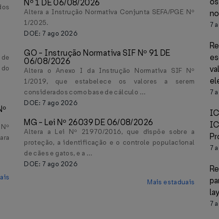
os
Nº 1 DE 06/08/2026
dos
Altera a Instrução Normativa Conjunta SEFA/PGE Nº
no
1/2025.
7 
DOE: 7 ago 2026
Re
GO - Instrução Normativa SIF Nº 91 DE
e
 de
06/08/2026
 do
v
Altera o Anexo I da Instrução Normativa SIF Nº
el
1/2019, que estabelece os valores a serem
considerados como base de cálculo ...
7 
DOE: 7 ago 2026
Nº
IC
MG - Lei Nº 26039 DE 06/08/2026
I
 Nº
Altera a Lei Nº 21970/2016, que dispõe sobre a
Pr
ara
proteção, a identificação e o controle populacional
7 
de cães e gatos, e a ...
DOE: 7 ago 2026
Re
ais
pa
Mais estaduais
la
7 