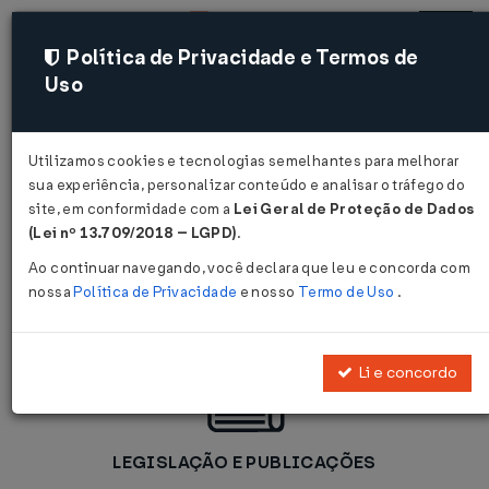
Política de Privacidade e Termos de
Uso
Acessar
Utilizamos cookies e tecnologias semelhantes para melhorar
sua experiência, personalizar conteúdo e analisar o tráfego do
site, em conformidade com a
Lei Geral de Proteção de Dados
Agilize Decisões
(Lei nº 13.709/2018 – LGPD)
.
Seguras
Ao continuar navegando, você declara que leu e concorda com
nossa
Política de Privacidade
e nosso
Termo de Uso
.
Li e concordo
LEGISLAÇÃO E PUBLICAÇÕES